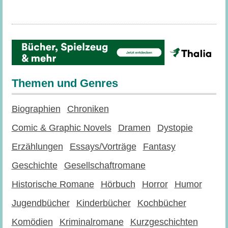
Themen und Genres
Biographien
Chroniken
Comic & Graphic Novels
Dramen
Dystopie
Erzählungen
Essays/Vorträge
Fantasy
Geschichte
Gesellschaftromane
Historische Romane
Hörbuch
Horror
Humor
Jugendbücher
Kinderbücher
Kochbücher
Komödien
Kriminalromane
Kurzgeschichten