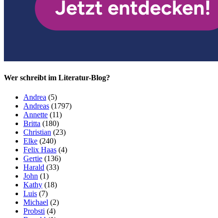
Wer schreibt im Literatur-Blog?
Andrea
(5)
Andreas
(1797)
Annette
(11)
Britta
(180)
Christian
(23)
Elke
(240)
Felix Haas
(4)
Gertie
(136)
Harald
(33)
John
(1)
Kathy
(18)
Luis
(7)
Michael
(2)
Probsti
(4)