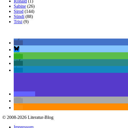
Ronald
(1)
Sabine
(26)
Sirod
(144)
Sündi
(88)
Trixi
(9)
© 2008-2026 Literatur-Blog
Impressum