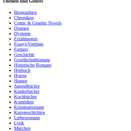
Themen und Genres
Biographien
Chroniken
Comic & Graphic Novels
Dramen
Dystopie
Erzählungen
Essays/Vorträge
Fantasy
Geschichte
Gesellschaftromane
Historische Romane
Hörbuch
Horror
Humor
Jugendbücher
Kinderbücher
Kochbücher
Komödien
Kriminalromane
Kurzgeschichten
Liebesromane
Lyrik
Märchen