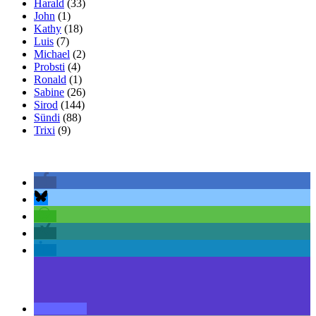
Harald
(33)
John
(1)
Kathy
(18)
Luis
(7)
Michael
(2)
Probsti
(4)
Ronald
(1)
Sabine
(26)
Sirod
(144)
Sündi
(88)
Trixi
(9)