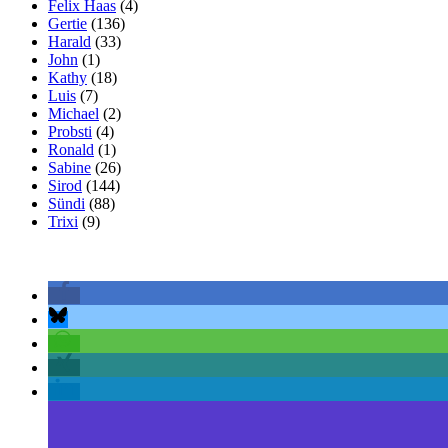
Felix Haas
(4)
Gertie
(136)
Harald
(33)
John
(1)
Kathy
(18)
Luis
(7)
Michael
(2)
Probsti
(4)
Ronald
(1)
Sabine
(26)
Sirod
(144)
Sündi
(88)
Trixi
(9)