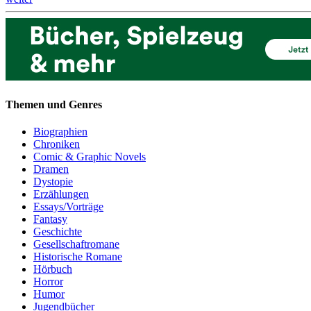
Themen und Genres
Biographien
Chroniken
Comic & Graphic Novels
Dramen
Dystopie
Erzählungen
Essays/Vorträge
Fantasy
Geschichte
Gesellschaftromane
Historische Romane
Hörbuch
Horror
Humor
Jugendbücher