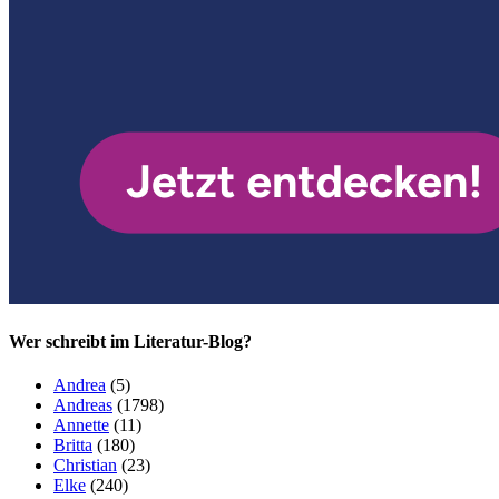
Wer schreibt im Literatur-Blog?
Andrea
(5)
Andreas
(1798)
Annette
(11)
Britta
(180)
Christian
(23)
Elke
(240)