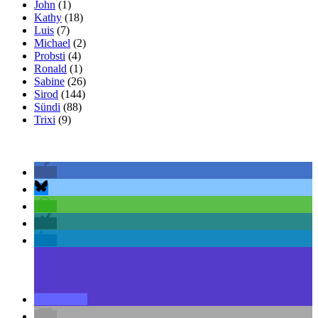
John
(1)
Kathy
(18)
Luis
(7)
Michael
(2)
Probsti
(4)
Ronald
(1)
Sabine
(26)
Sirod
(144)
Sündi
(88)
Trixi
(9)