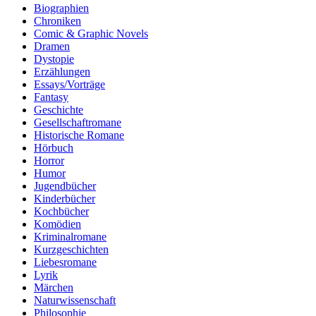
Biographien
Chroniken
Comic & Graphic Novels
Dramen
Dystopie
Erzählungen
Essays/Vorträge
Fantasy
Geschichte
Gesellschaftromane
Historische Romane
Hörbuch
Horror
Humor
Jugendbücher
Kinderbücher
Kochbücher
Komödien
Kriminalromane
Kurzgeschichten
Liebesromane
Lyrik
Märchen
Naturwissenschaft
Philosophie