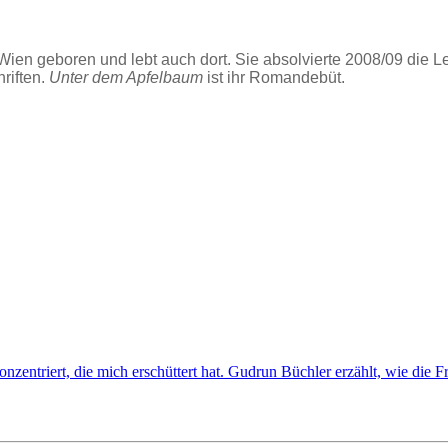
en geboren und lebt auch dort. Sie absolvierte 2008/09 die Leo
riften.
Unter dem Apfelbaum
ist ihr Romandebüt.
nzentriert, die mich erschüttert hat. Gudrun Büchler erzählt, wie die F