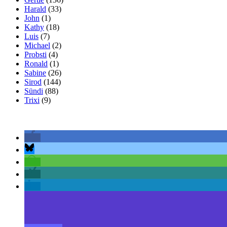
Harald
(33)
John
(1)
Kathy
(18)
Luis
(7)
Michael
(2)
Probsti
(4)
Ronald
(1)
Sabine
(26)
Sirod
(144)
Sündi
(88)
Trixi
(9)