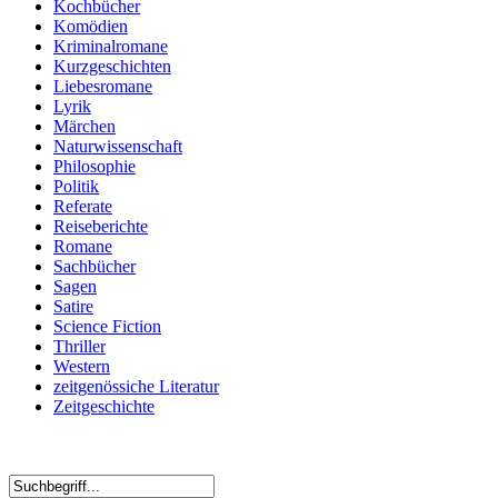
Kochbücher
Komödien
Kriminalromane
Kurzgeschichten
Liebesromane
Lyrik
Märchen
Naturwissenschaft
Philosophie
Politik
Referate
Reiseberichte
Romane
Sachbücher
Sagen
Satire
Science Fiction
Thriller
Western
zeitgenössiche Literatur
Zeitgeschichte