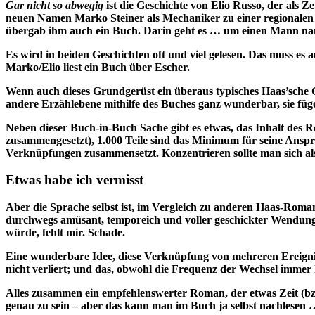
Gar nicht so abwegig
ist die Geschichte von Elio Russo, der als
neuen Namen Marko Steiner als Mechaniker zu einer regionalen 
übergab ihm auch ein Buch. Darin geht es … um einen Mann nam
Es wird in beiden Geschichten oft und viel gelesen. Das muss es a
Marko/Elio liest ein Buch über Escher.
Wenn auch dieses Grundgerüst ein überaus typisches Haas’sche Ge
andere Erzählebene mithilfe des Buches ganz wunderbar, sie fügen 
Neben dieser Buch-in-Buch Sache gibt es etwas, das Inhalt des Rom
zusammengesetzt), 1.000 Teile sind das Minimum für seine Ansprü
Verknüpfungen zusammensetzt. Konzentrieren sollte man sich als
Etwas habe ich vermisst
Aber die Sprache selbst ist, im Vergleich zu anderen Haas-Roman
durchwegs amüsant, temporeich und voller geschickter Wendungen
würde, fehlt mir. Schade.
Eine wunderbare Idee, diese Verknüpfung von mehreren Ereigniseb
nicht verliert; und das, obwohl die Frequenz der Wechsel immer
Alles zusammen ein empfehlenswerter Roman, der etwas Zeit (b
genau zu sein – aber das kann man im Buch ja selbst nachlesen …