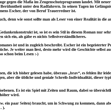
 Zeuge gegen die Mafia im Zeugenschutzprogramm landet. Mit neuer
Berühmtheit unter den Radfahrern. In seinen Tagen im Gefängnis 
ens Escher, der von Beruf Trauerredner ist.
uch, denn wie sonst sollte man als Leser von einer Realität in die
dankenkonstrukt ist, so ist es sein Stil in diesem Roman nur sehr 
sich ein, als gäbe es nichts Selbstverständlicheres.
anes ist und in zugleich beschreibt. Escher ist ein begeisterter P
che. Je weiter man liest, desto mehr wird die Geschichte selbst 
o schon beim Lesen :-)
en, die ich bisher gelesen habe, überaus „brav“, es fehlen ihr lei
, aber die übliche und geniale Schreib-Individualität, dieser ty
enen. Es ist ein Spiel mit Zeiten und Raum, dabei so übersichtli
 höher wird.
zw. ein paar Seiten) braucht, um in Schwung zu kommen, dann ab
 ).