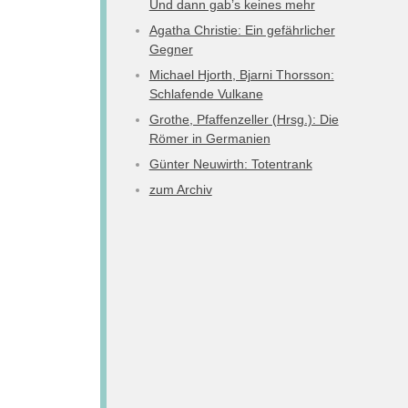
Und dann gab’s keines mehr
Agatha Christie: Ein gefährlicher
Gegner
Michael Hjorth, Bjarni Thorsson:
Schlafende Vulkane
Grothe, Pfaffenzeller (Hrsg.): Die
Römer in Germanien
Günter Neuwirth: Totentrank
zum Archiv