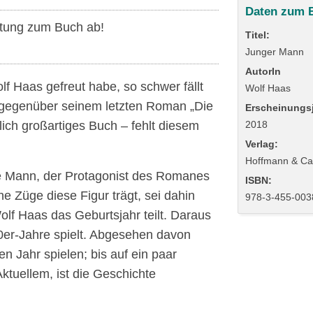
Daten zum 
tung zum Buch ab!
Titel:
Junger Mann
AutorIn
f Haas gefreut habe, so schwer fällt
Wolf Haas
n gegenüber seinem letzten Roman „Die
Erscheinungsj
klich großartiges Buch – fehlt diesem
2018
Verlag:
Hoffmann & C
ge Mann, der Protagonist des Romanes
ISBN:
he Züge diese Figur trägt, sei dahin
978-3-455-003
 Wolf Haas das Geburtsjahr teilt. Daraus
70er-Jahre spielt. Abgesehen davon
n Jahr spielen; bis auf ein paar
tuellem, ist die Geschichte