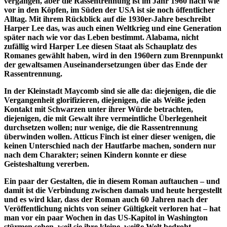
vergangen, aber die Rassentrennung ist im Jahr 1960 nach wie
vor in den Köpfen, im Süden der USA ist sie noch öffentlicher
Alltag. Mit ihrem Rückblick auf die 1930er-Jahre beschreibt
Harper Lee das, was auch einen Weltkrieg und eine Generation
später nach wie vor das Leben bestimmt. Alabama, nicht
zufällig wird Harper Lee diesen Staat als Schauplatz des
Romanes gewählt haben, wird in den 1960ern zum Brennpunkt
der gewaltsamen Auseinandersetzungen über das Ende der
Rassentrennung.
In der Kleinstadt Maycomb sind sie alle da: diejenigen, die die
Vergangenheit glorifizieren, diejenigen, die als Weiße jeden
Kontakt mit Schwarzen unter ihrer Würde betrachten,
diejenigen, die mit Gewalt ihre vermeintliche Überlegenheit
durchsetzen wollen; nur wenige, die die Rassentrennung
überwinden wollen. Atticus Finch ist einer dieser wenigen, die
keinen Unterschied nach der Hautfarbe machen, sondern nur
nach dem Charakter; seinen Kindern konnte er diese
Geisteshaltung vererben.
Ein paar der Gestalten, die in diesem Roman auftauchen – und
damit ist die Verbindung zwischen damals und heute hergestellt
und es wird klar, dass der Roman auch 60 Jahren nach der
Veröffentlichung nichts von seiner Gültigkeit verloren hat – hat
man vor ein paar Wochen in das US-Kapitol in Washington
stürmen sehen, weil sie ihre kleine, weiße Welt bedroht