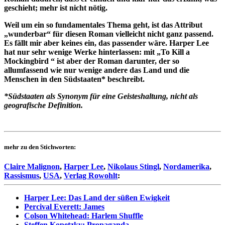
geschieht; mehr ist nicht nötig.
Weil um ein so fundamentales Thema geht, ist das Attribut
„wunderbar“ für diesen Roman vielleicht nicht ganz passend.
Es fällt mir aber keines ein, das passender wäre. Harper Lee
hat nur sehr wenige Werke hinterlassen: mit „To Kill a
Mockingbird “ ist aber der Roman darunter, der so
allumfassend wie nur wenige andere das Land und die
Menschen in den Südstaaten* beschreibt.
*Südstaaten als Synonym für eine Geisteshaltung, nicht als
geografische Definition.
mehr zu den Stichworten:
Claire Malignon
,
Harper Lee
,
Nikolaus Stingl
,
Nordamerika
,
Rassismus
,
USA
,
Verlag Rowohlt
:
Harper Lee: Das Land der süßen Ewigkeit
Percival Everett: James
Colson Whitehead: Harlem Shuffle
Steffen Kopetzky: Propaganda