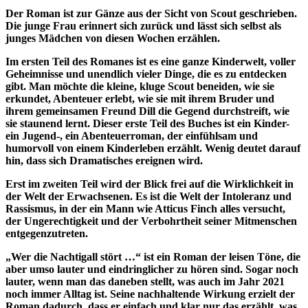
Der Roman ist zur Gänze aus der Sicht von Scout geschrieben.
Die junge Frau erinnert sich zurück und lässt sich selbst als
junges Mädchen von diesen Wochen erzählen.
Im ersten Teil des Romanes ist es eine ganze Kinderwelt, voller
Geheimnisse und unendlich vieler Dinge, die es zu entdecken
gibt. Man möchte die kleine, kluge Scout beneiden, wie sie
erkundet, Abenteuer erlebt, wie sie mit ihrem Bruder und
ihrem gemeinsamen Freund Dill die Gegend durchstreift, wie
sie staunend lernt. Dieser erste Teil des Buches ist ein Kinder-
ein Jugend-, ein Abenteuerroman, der einfühlsam und
humorvoll von einem Kinderleben erzählt. Wenig deutet darauf
hin, dass sich Dramatisches ereignen wird.
Erst im zweiten Teil wird der Blick frei auf die Wirklichkeit in
der Welt der Erwachsenen. Es ist die Welt der Intoleranz und
Rassismus, in der ein Mann wie Atticus Finch alles versucht,
der Ungerechtigkeit und der Verbohrtheit seiner Mitmenschen
entgegenzutreten.
„Wer die Nachtigall stört …“ ist ein Roman der leisen Töne, die
aber umso lauter und eindringlicher zu hören sind. Sogar noch
lauter, wenn man das daneben stellt, was auch im Jahr 2021
noch immer Alltag ist. Seine nachhaltende Wirkung erzielt der
Roman dadurch, dass er einfach und klar nur das erzählt, was