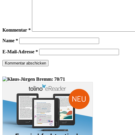
Kommentar
*
Name
*
E-Mail-Adresse
*