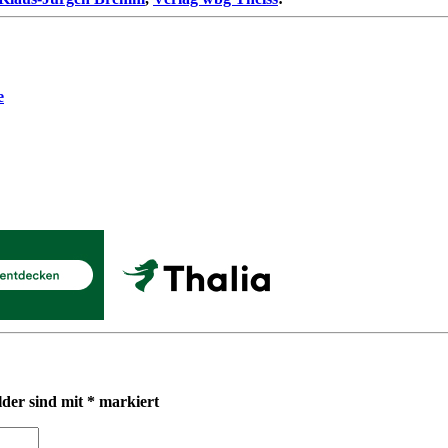
e
lder sind mit
*
markiert