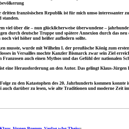
lbevölkerung
 dritten französischen Republik ist für mich umso interessanter z
d standen.
lem viel über die – nun glücklicherweise überwundene – jahrhunde
en durch deutsche Truppe und spätere Annexion durch das neu ent
noch viel höher und heißer auflodern sollte.
ken musste, wurde mit Wilhelm I. der preußische König zum erste
osses in Versailles mochte Kanzler Bismarck zwar sein Ziel erreic
en Franzosen auch einen Mythos und das Gefühl der nationalen Sc
 ist eine Herausforderung an den Autor. Das gelingt Klaus-Jürgen
Folge zu den Katastophen des 20. Jahrhunderts kommen konnte ist
bei auch darüber zu lesen, wie alte Traditionen und moderne Zei
Klaus-Jürgen Bremm
,
Verlag wbg Theiss
: