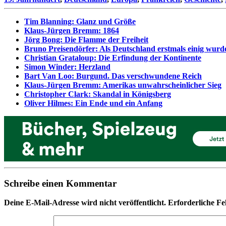
Tim Blanning: Glanz und Größe
Klaus-Jürgen Bremm: 1864
Jörg Bong: Die Flamme der Freiheit
Bruno Preisendörfer: Als Deutschland erstmals einig wurd
Christian Grataloup: Die Erfindung der Kontinente
Simon Winder: Herzland
Bart Van Loo: Burgund. Das verschwundene Reich
Klaus-Jürgen Bremm: Amerikas unwahrscheinlicher Sieg
Christopher Clark: Skandal in Königsberg
Oliver Hilmes: Ein Ende und ein Anfang
Schreibe einen Kommentar
Deine E-Mail-Adresse wird nicht veröffentlicht.
Erforderliche Fe