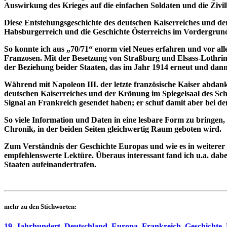
Auswirkung des Krieges auf die einfachen Soldaten und die Zivi
Diese Entstehungsgeschichte des deutschen Kaiserreiches und der
Habsburgerreich und die Geschichte Österreichs im Vordergrun
So konnte ich aus „70/71“ enorm viel Neues erfahren und vor al
Franzosen. Mit der Besetzung von Straßburg und Elsass-Lothring
der Beziehung beider Staaten, das im Jahr 1914 erneut und dann 
Während mit Napoleon III. der letzte französische Kaiser abdan
deutschen Kaiserreiches und der Krönung im Spiegelsaal des Schl
Signal an Frankreich gesendet haben; er schuf damit aber bei d
So viele Information und Daten in eine lesbare Form zu bringen,
Chronik, in der beiden Seiten gleichwertig Raum geboten wird.
Zum Verständnis der Geschichte Europas und wie es in weiterer 
empfehlenswerte Lektüre. Überaus interessant fand ich u.a. da
Staaten aufeinandertrafen.
mehr zu den Stichworten:
19. Jahrhundert
,
Deutschland
,
Europa
,
Frankreich
,
Geschichte
,