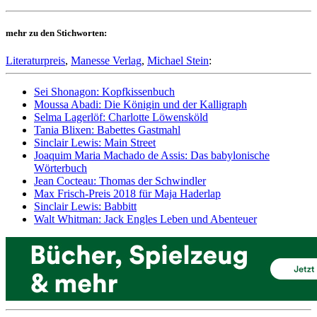
mehr zu den Stichworten:
Literaturpreis
,
Manesse Verlag
,
Michael Stein
:
Sei Shonagon: Kopfkissenbuch
Moussa Abadi: Die Königin und der Kalligraph
Selma Lagerlöf: Charlotte Löwensköld
Tania Blixen: Babettes Gastmahl
Sinclair Lewis: Main Street
Joaquim Maria Machado de Assis: Das babylonische
Wörterbuch
Jean Cocteau: Thomas der Schwindler
Max Frisch-Preis 2018 für Maja Haderlap
Sinclair Lewis: Babbitt
Walt Whitman: Jack Engles Leben und Abenteuer