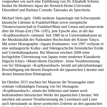
vorgesehen wie auch eine Einführung von Dr. Elisabeth Scherer,
Institut für Modernes Japan der Heinrich-Heine-Universität
Düsseldorf und Barbara Conrady-Takenaka als Sprecherin.
Michael Stein (geb. 1948) studierte Japanologie mit Schwerpunkt
klassische Literatur in Frankfurt/Main sowie europäische
Theaterwissenschaft in Frankfurt/Main und Genua und promovierte
über die Heian-Zeit (794–1185), jene Epoche also, in der das
«Kopfkissenbuch» entstand. Seit 1980 ist er Universitätsdozent an
der Musikfakultät der Nationalen Hochschule der Künste Tokyo.
Mit seiner Monographie «Japans Kurtisanen» von 1997 verfasste er
eine umfangreiche Kultur- und Sittengeschichte fernöstlicher Erotik
und Unterhaltungskunst. Bei Manesse erschien 2008 seine
hochgelobte Übersetzung von Japans erster moderner Klassikerin
Higuchi Ichiyo «Mond überm Dachfirst». Seine Neuübersetzung
von Sei Shōnagons «Kopfkissenbuch» beruht auf jahrzehntelanger
Beschäftigung mit diesem Hauptwerk der japanischen Literatur und
dessen historischem Hintergrund.
Im Oktober 2015 erschien bei Manesse die Neuausgabe einer
erstmals vollständigen Fassung von Sei Shonagons
«Kopfkissenbuch», einem der frühesten und immer noch
bedeutendsten literarischen Werke der japanischen Literatur. Wir
möchten mit unserer Neuübersetzung die Leserinnen und Leser
auch hierzulande zu dieser poetischen Zeitreise an den japanischen