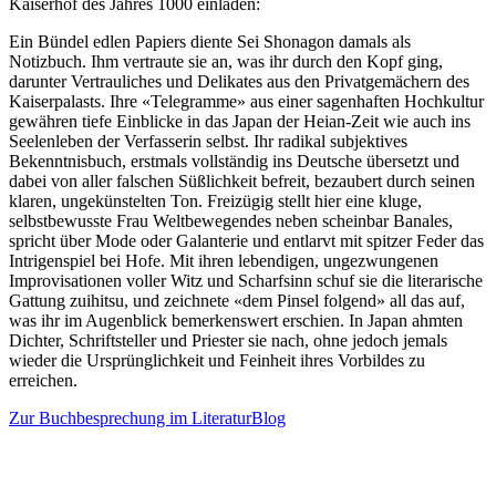
Kaiserhof des Jahres 1000 einladen:
Ein Bündel edlen Papiers diente Sei Shonagon damals als
Notizbuch. Ihm vertraute sie an, was ihr durch den Kopf ging,
darunter Vertrauliches und Delikates aus den Privatgemächern des
Kaiserpalasts. Ihre «Telegramme» aus einer sagenhaften Hochkultur
gewähren tiefe Einblicke in das Japan der Heian-Zeit wie auch ins
Seelenleben der Verfasserin selbst. Ihr radikal subjektives
Bekenntnisbuch, erstmals vollständig ins Deutsche übersetzt und
dabei von aller falschen Süßlichkeit befreit, bezaubert durch seinen
klaren, ungekünstelten Ton. Freizügig stellt hier eine kluge,
selbstbewusste Frau Weltbewegendes neben scheinbar Banales,
spricht über Mode oder Galanterie und entlarvt mit spitzer Feder das
Intrigenspiel bei Hofe. Mit ihren lebendigen, ungezwungenen
Improvisationen voller Witz und Scharfsinn schuf sie die literarische
Gattung zuihitsu, und zeichnete «dem Pinsel folgend» all das auf,
was ihr im Augenblick bemerkenswert erschien. In Japan ahmten
Dichter, Schriftsteller und Priester sie nach, ohne jedoch jemals
wieder die Ursprünglichkeit und Feinheit ihres Vorbildes zu
erreichen.
Zur Buchbesprechung im LiteraturBlog