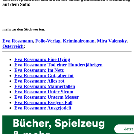
auf dem Sofa!
mehr zu den Stichworten:
Eva Rossmann
,
Folio-Verlag
,
Kriminalroman
,
Mira Valensky
,
Österreich
:
Eva Rossmann: Fine Dying
Eva Rossmann: Tod einer Hundertjährigen
Eva Rossmann: Im Netz
Eva Rossmann: Gut, aber tot
Eva Rossmann: Alles rot
Eva Rossmann: Männerfallen
Eva Rossmann: Unter Strom
Eva Rossmann: Unterm Messer
Eva Rossmann: Evelyns Fall
Eva Rossmann: Ausgejodelt