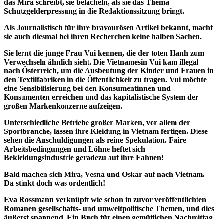
das Mira schreibt, sie belächeln, als sie das Thema
Schutzgelderpressung in die Redaktionssitzung bringt.
Als Journalistisch für ihre bravourösen Artikel bekannt, macht
sie auch diesmal bei ihren Recherchen keine halben Sachen.
Sie lernt die junge Frau Vui kennen, die der toten Hanh zum
Verwechseln ähnlich sieht. Die Vietnamesin Vui kam illegal
nach Österreich, um die Ausbeutung der Kinder und Frauen in
den Textilfabriken in die Öffentlichkeit zu tragen. Vui möchte
eine Sensibilisierung bei den Konsumentinnen und
Konsumenten erreichen und das kapitalistische System der
großen Markenkonzerne aufzeigen.
Unterschiedliche Betriebe großer Marken, vor allem der
Sportbranche, lassen ihre Kleidung in Vietnam fertigen. Diese
sehen die Anschuldigungen als reine Spekulation. Faire
Arbeitsbedingungen und Löhne heftet sich
Bekleidungsindustrie geradezu auf ihre Fahnen!
Bald machen sich Mira, Vesna und Oskar auf nach Vietnam.
Da stinkt doch was ordentlich!
Eva Rossmann verknüpft wie schon in zuvor veröffentlichten
Romanen gesellschafts- und umweltpolitische Themen, und dies
äußerst spannend. Ein Buch für einen gemütlichen Nachmittag