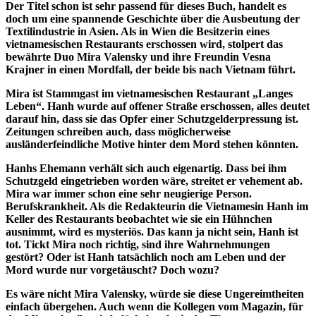
Der Titel schon ist sehr passend für dieses Buch, handelt es
doch um eine spannende Geschichte über die Ausbeutung der
Textilindustrie in Asien. Als in Wien die Besitzerin eines
vietnamesischen Restaurants erschossen wird, stolpert das
bewährte Duo Mira Valensky und ihre Freundin Vesna
Krajner in einen Mordfall, der beide bis nach Vietnam führt.
Mira ist Stammgast im vietnamesischen Restaurant „Langes
Leben“. Hanh wurde auf offener Straße erschossen, alles deutet
darauf hin, dass sie das Opfer einer Schutzgelderpressung ist.
Zeitungen schreiben auch, dass möglicherweise
ausländerfeindliche Motive hinter dem Mord stehen könnten.
Hanhs Ehemann verhält sich auch eigenartig. Dass bei ihm
Schutzgeld eingetrieben worden wäre, streitet er vehement ab.
Mira war immer schon eine sehr neugierige Person.
Berufskrankheit. Als die Redakteurin die Vietnamesin Hanh im
Keller des Restaurants beobachtet wie sie ein Hühnchen
ausnimmt, wird es mysteriös. Das kann ja nicht sein, Hanh ist
tot. Tickt Mira noch richtig, sind ihre Wahrnehmungen
gestört? Oder ist Hanh tatsächlich noch am Leben und der
Mord wurde nur vorgetäuscht? Doch wozu?
Es wäre nicht Mira Valensky, würde sie diese Ungereimtheiten
einfach übergehen. Auch wenn die Kollegen vom Magazin, für