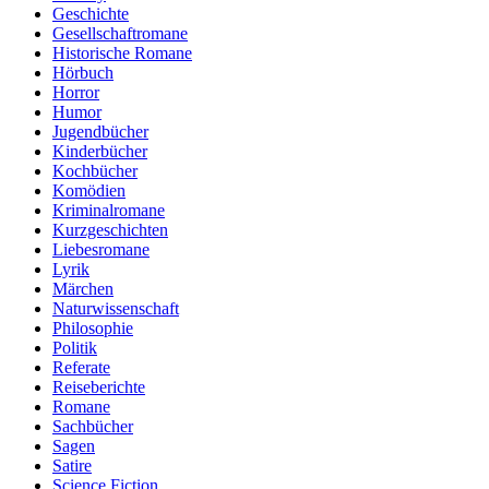
Geschichte
Gesellschaftromane
Historische Romane
Hörbuch
Horror
Humor
Jugendbücher
Kinderbücher
Kochbücher
Komödien
Kriminalromane
Kurzgeschichten
Liebesromane
Lyrik
Märchen
Naturwissenschaft
Philosophie
Politik
Referate
Reiseberichte
Romane
Sachbücher
Sagen
Satire
Science Fiction