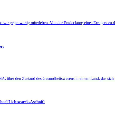
as wir gegenwärtig miterleben. Von der Entdeckung eines Erregers z
r:
 über den Zustand des Gesundheitswesens in einem Land, das sich es s
hael Lichtwarck-Aschoff: