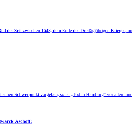
 Bild der Zeit zwischen 1648, dem Ende des Dreißigjährigen Krieges, 
ischen Schwerpunkt vorgeben, so ist „Tod in Hamburg“ vor allem und 
twarck-Aschoff: