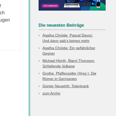
r
ich
Augen
Die neuesten Beiträge
Agatha Christie, Pascal Davoz:
Und dann gab’s keines mehr
Agatha Christie: Ein gefährlicher
Gegner
Michael Hjorth, Bjarni Thorsson:
Schlafende Vulkane
Grothe, Pfaffenzeller (Hrsg.): Die
Römer in Germanien
Günter Neuwirth: Totentrank
zum Archiv