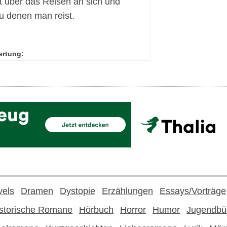
t über das Reisen an sich und
zu denen man reist.
ertung:
vels
Dramen
Dystopie
Erzählungen
Essays/Vorträge
storische Romane
Hörbuch
Horror
Humor
Jugendbü