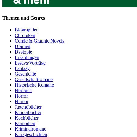
Themen und Genres
Biographien
Chroniken
Comic & Graphic Novels
Dramen
Dystopie
Erzählungen
Essays/Vorträge
Fantasy
Geschichte
Gesellschaftromane
Historische Romane
Hörbuch
Horror
Humor
Jugendbücher
Kinderbücher
Kochbücher
Komödien
Kriminalromane
Kurzgeschichten