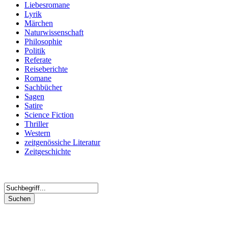
Liebesromane
Lyrik
Märchen
Naturwissenschaft
Philosophie
Politik
Referate
Reiseberichte
Romane
Sachbücher
Sagen
Satire
Science Fiction
Thriller
Western
zeitgenössiche Literatur
Zeitgeschichte