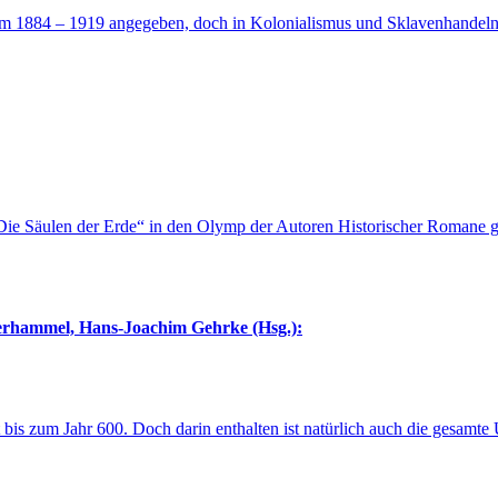
aum 1884 – 1919 angegeben, doch in Kolonialismus und Sklavenhandeln 
„Die Säulen der Erde“ in den Olymp der Autoren Historischer Romane ge
terhammel, Hans-Joachim Gehrke (Hsg.):
is zum Jahr 600. Doch darin enthalten ist natürlich auch die gesamte 