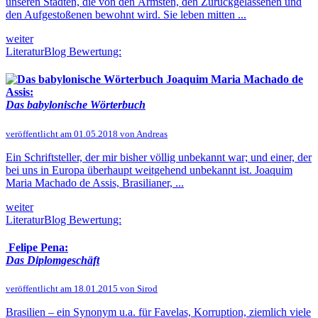
unseren Städten, die von den Ärmsten, den Zurückgelassenen und
den Aufgestoßenen bewohnt wird. Sie leben mitten ...
weiter
LiteraturBlog Bewertung:
Joaquim Maria Machado de
Assis:
Das babylonische Wörterbuch
veröffentlicht am 01.05.2018 von Andreas
Ein Schriftsteller, der mir bisher völlig unbekannt war; und einer, der
bei uns in Europa überhaupt weitgehend unbekannt ist. Joaquim
Maria Machado de Assis, Brasilianer, ...
weiter
LiteraturBlog Bewertung:
Felipe Pena:
Das Diplomgeschäft
veröffentlicht am 18.01.2015 von Sirod
Brasilien – ein Synonym u.a. für Favelas, Korruption, ziemlich viele