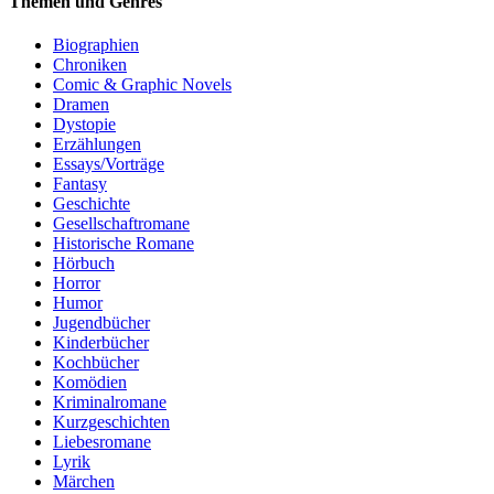
Themen und Genres
Biographien
Chroniken
Comic & Graphic Novels
Dramen
Dystopie
Erzählungen
Essays/Vorträge
Fantasy
Geschichte
Gesellschaftromane
Historische Romane
Hörbuch
Horror
Humor
Jugendbücher
Kinderbücher
Kochbücher
Komödien
Kriminalromane
Kurzgeschichten
Liebesromane
Lyrik
Märchen