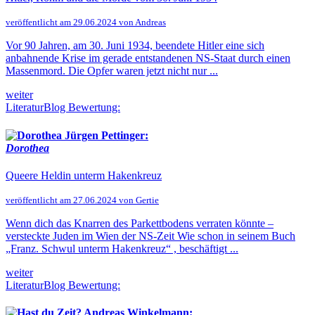
veröffentlicht am 29.06.2024 von Andreas
Vor 90 Jahren, am 30. Juni 1934, beendete Hitler eine sich
anbahnende Krise im gerade entstandenen NS-Staat durch einen
Massenmord. Die Opfer waren jetzt nicht nur ...
weiter
LiteraturBlog Bewertung:
Jürgen Pettinger:
Dorothea
Queere Heldin unterm Hakenkreuz
veröffentlicht am 27.06.2024 von Gertie
Wenn dich das Knarren des Parkettbodens verraten könnte –
versteckte Juden im Wien der NS-Zeit Wie schon in seinem Buch
„Franz. Schwul unterm Hakenkreuz“ , beschäftigt ...
weiter
LiteraturBlog Bewertung:
Andreas Winkelmann: