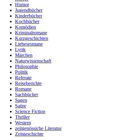
Humor
Jugendbücher
Kinderbücher
Kochbücher
Komödien
Kriminalromane
Kurzgeschichten
Liebesromane
Lyrik
Märchen
Naturwissenschaft
Philosophie
Politik
Referate
Reiseberichte
Romane
Sachbücher
Sagen
Satire
Science Fiction
Thriller
Western
zeitgenössiche Literatur
Zeitgeschichte