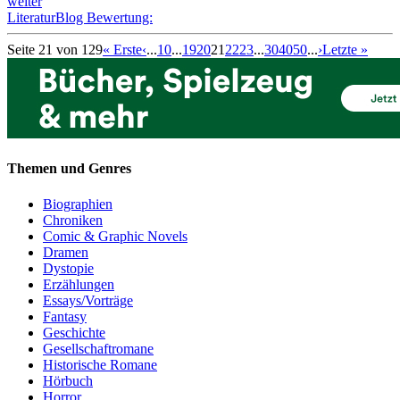
weiter
LiteraturBlog Bewertung:
Seite 21 von 129
« Erste
‹
...
10
...
19
20
21
22
23
...
30
40
50
...
›
Letzte »
Themen und Genres
Biographien
Chroniken
Comic & Graphic Novels
Dramen
Dystopie
Erzählungen
Essays/Vorträge
Fantasy
Geschichte
Gesellschaftromane
Historische Romane
Hörbuch
Horror