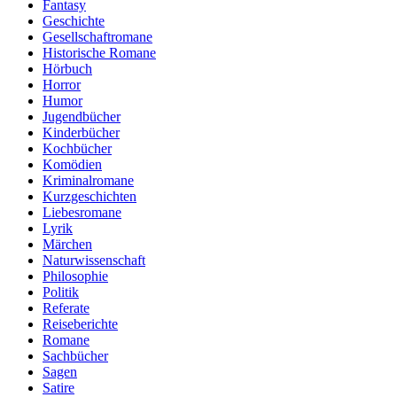
Fantasy
Geschichte
Gesellschaftromane
Historische Romane
Hörbuch
Horror
Humor
Jugendbücher
Kinderbücher
Kochbücher
Komödien
Kriminalromane
Kurzgeschichten
Liebesromane
Lyrik
Märchen
Naturwissenschaft
Philosophie
Politik
Referate
Reiseberichte
Romane
Sachbücher
Sagen
Satire