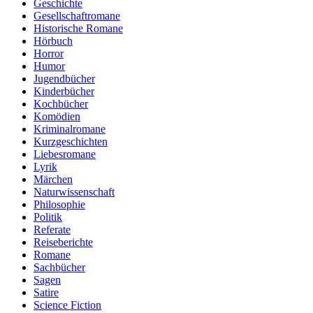
Geschichte
Gesellschaftromane
Historische Romane
Hörbuch
Horror
Humor
Jugendbücher
Kinderbücher
Kochbücher
Komödien
Kriminalromane
Kurzgeschichten
Liebesromane
Lyrik
Märchen
Naturwissenschaft
Philosophie
Politik
Referate
Reiseberichte
Romane
Sachbücher
Sagen
Satire
Science Fiction