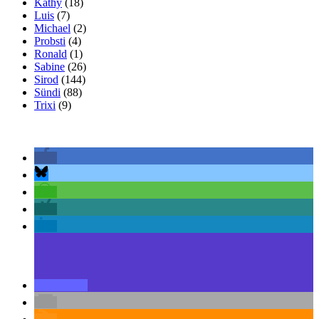
Kathy
(18)
Luis
(7)
Michael
(2)
Probsti
(4)
Ronald
(1)
Sabine
(26)
Sirod
(144)
Sündi
(88)
Trixi
(9)