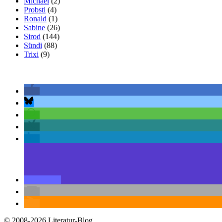
Michael
(2)
Probsti
(4)
Ronald
(1)
Sabine
(26)
Sirod
(144)
Sündi
(88)
Trixi
(9)
© 2008-2026 Literatur-Blog