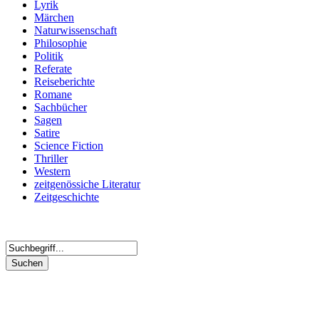
Lyrik
Märchen
Naturwissenschaft
Philosophie
Politik
Referate
Reiseberichte
Romane
Sachbücher
Sagen
Satire
Science Fiction
Thriller
Western
zeitgenössiche Literatur
Zeitgeschichte