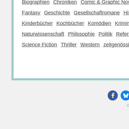
Biographien
Chroniken
Comic & Graphic No
Fantasy
Geschichte
Gesellschaftromane
Hi
Kinderbücher
Kochbücher
Komödien
Krimi
Naturwissenschaft
Philosophie
Politik
Refer
Science Fiction
Thriller
Western
zeitgenössi
©