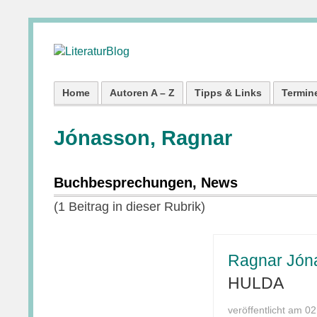
Home
Autoren A – Z
Tipps & Links
Termin
Jónasson, Ragnar
Buchbesprechungen, News
(1 Beitrag in dieser Rubrik)
Ragnar Jón
HULDA
veröffentlicht am 0