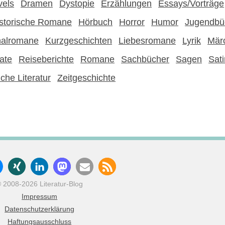
vels
Dramen
Dystopie
Erzählungen
Essays/Vorträge
storische Romane
Hörbuch
Horror
Humor
Jugendbü
nalromane
Kurzgeschichten
Liebesromane
Lyrik
Mär
ate
Reiseberichte
Romane
Sachbücher
Sagen
Sati
che Literatur
Zeitgeschichte
 2008-2026 Literatur-Blog
Impressum
Datenschutzerklärung
Haftungsausschluss