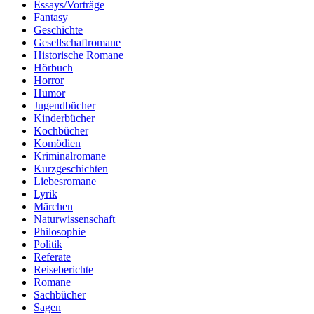
Essays/Vorträge
Fantasy
Geschichte
Gesellschaftromane
Historische Romane
Hörbuch
Horror
Humor
Jugendbücher
Kinderbücher
Kochbücher
Komödien
Kriminalromane
Kurzgeschichten
Liebesromane
Lyrik
Märchen
Naturwissenschaft
Philosophie
Politik
Referate
Reiseberichte
Romane
Sachbücher
Sagen