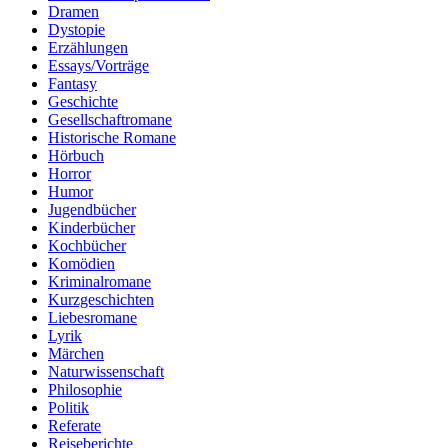
Dramen
Dystopie
Erzählungen
Essays/Vorträge
Fantasy
Geschichte
Gesellschaftromane
Historische Romane
Hörbuch
Horror
Humor
Jugendbücher
Kinderbücher
Kochbücher
Komödien
Kriminalromane
Kurzgeschichten
Liebesromane
Lyrik
Märchen
Naturwissenschaft
Philosophie
Politik
Referate
Reiseberichte