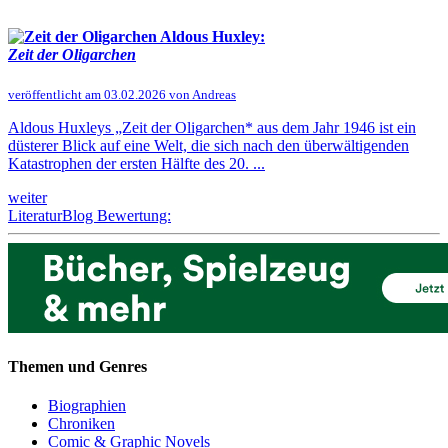
Aldous Huxley:
Zeit der Oligarchen
veröffentlicht am 03.02.2026 von Andreas
Aldous Huxleys „Zeit der Oligarchen* aus dem Jahr 1946 ist ein
düsterer Blick auf eine Welt, die sich nach den überwältigenden
Katastrophen der ersten Hälfte des 20. ...
weiter
LiteraturBlog Bewertung:
Themen und Genres
Biographien
Chroniken
Comic & Graphic Novels