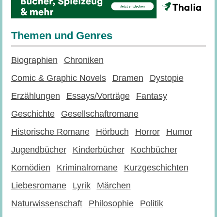
Themen und Genres
Biographien
Chroniken
Comic & Graphic Novels
Dramen
Dystopie
Erzählungen
Essays/Vorträge
Fantasy
Geschichte
Gesellschaftromane
Historische Romane
Hörbuch
Horror
Humor
Jugendbücher
Kinderbücher
Kochbücher
Komödien
Kriminalromane
Kurzgeschichten
Liebesromane
Lyrik
Märchen
Naturwissenschaft
Philosophie
Politik