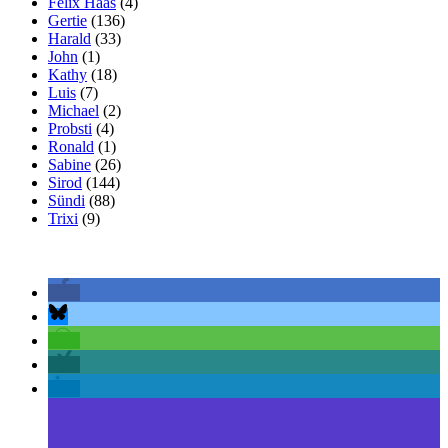
Felix Haas
(4)
Gertie
(136)
Harald
(33)
John
(1)
Kathy
(18)
Luis
(7)
Michael
(2)
Probsti
(4)
Ronald
(1)
Sabine
(26)
Sirod
(144)
Sündi
(88)
Trixi
(9)