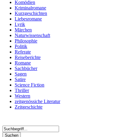
Komödien
Kriminalromane
Kurzgeschichten
Liebesromane
Lyrik
Märchen
Naturwissenschaft
Philosophie
Politik
Referate
Reiseberichte
Romane
Sachbücher
Sagen
Satire
Science Fiction
Thriller
Western
zeitgenössiche Literatur
Zeitgeschichte