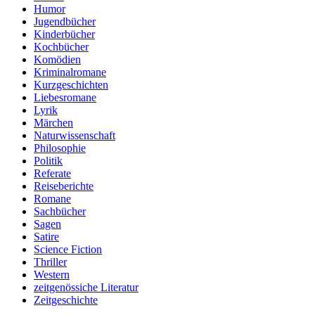
Humor
Jugendbücher
Kinderbücher
Kochbücher
Komödien
Kriminalromane
Kurzgeschichten
Liebesromane
Lyrik
Märchen
Naturwissenschaft
Philosophie
Politik
Referate
Reiseberichte
Romane
Sachbücher
Sagen
Satire
Science Fiction
Thriller
Western
zeitgenössiche Literatur
Zeitgeschichte