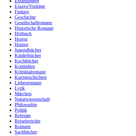
Erzählungen
Essays/Vorträge
Fantasy
Geschichte
Gesellschaftromane
Historische Romane
Hörbuch
Horror
Humor
Jugendbücher
Kinderbücher
Kochbücher
Komödien
Kriminalromane
Kurzgeschichten
Liebesromane
Lyrik
Märchen
Naturwissenschaft
Philosophie
Politik
Referate
Reiseberichte
Romane
Sachbücher