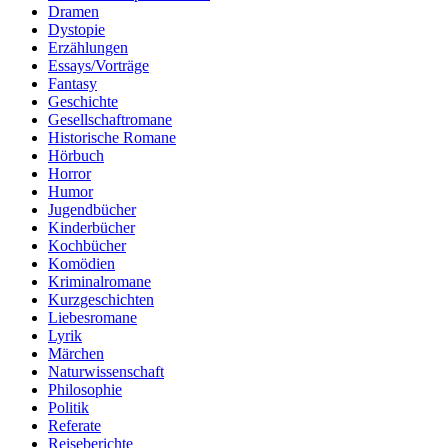
Dramen
Dystopie
Erzählungen
Essays/Vorträge
Fantasy
Geschichte
Gesellschaftromane
Historische Romane
Hörbuch
Horror
Humor
Jugendbücher
Kinderbücher
Kochbücher
Komödien
Kriminalromane
Kurzgeschichten
Liebesromane
Lyrik
Märchen
Naturwissenschaft
Philosophie
Politik
Referate
Reiseberichte