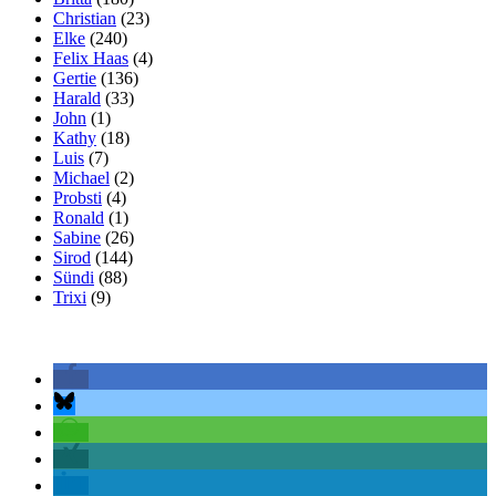
Christian
(23)
Elke
(240)
Felix Haas
(4)
Gertie
(136)
Harald
(33)
John
(1)
Kathy
(18)
Luis
(7)
Michael
(2)
Probsti
(4)
Ronald
(1)
Sabine
(26)
Sirod
(144)
Sündi
(88)
Trixi
(9)