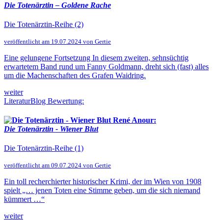
Die Totenärztin – Goldene Rache
Die Totenärztin-Reihe (2)
veröffentlicht am 19.07.2024 von Gertie
Eine gelungene Fortsetzung In diesem zweiten, sehnsüchtig
erwartetem Band rund um Fanny Goldmann, dreht sich (fast) alles
um die Machenschaften des Grafen Waidring.
weiter
LiteraturBlog Bewertung:
René Anour:
Die Totenärztin - Wiener Blut
Die Totenärztin-Reihe (1)
veröffentlicht am 09.07.2024 von Gertie
Ein toll recherchierter historischer Krimi, der im Wien von 1908
spielt „… jenen Toten eine Stimme geben, um die sich niemand
kümmert …“
weiter