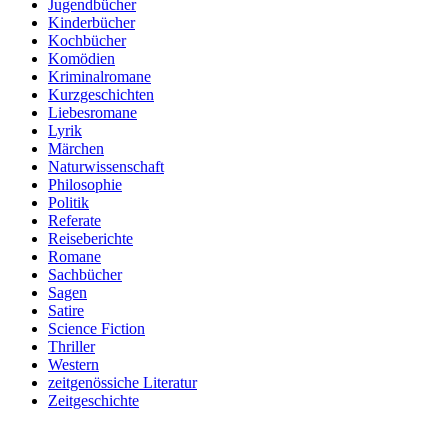
Jugendbücher
Kinderbücher
Kochbücher
Komödien
Kriminalromane
Kurzgeschichten
Liebesromane
Lyrik
Märchen
Naturwissenschaft
Philosophie
Politik
Referate
Reiseberichte
Romane
Sachbücher
Sagen
Satire
Science Fiction
Thriller
Western
zeitgenössiche Literatur
Zeitgeschichte