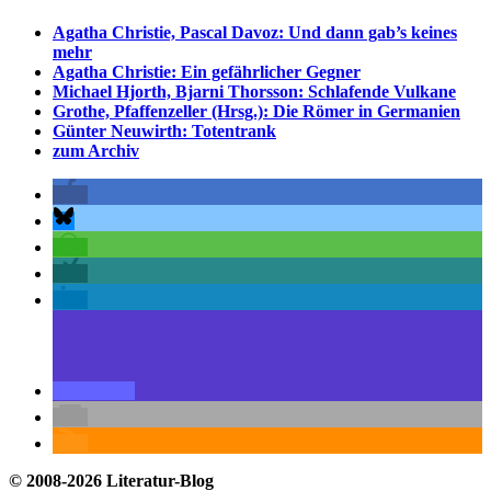
Agatha Christie, Pascal Davoz: Und dann gab’s keines
mehr
Agatha Christie: Ein gefährlicher Gegner
Michael Hjorth, Bjarni Thorsson: Schlafende Vulkane
Grothe, Pfaffenzeller (Hrsg.): Die Römer in Germanien
Günter Neuwirth: Totentrank
zum Archiv
© 2008-2026 Literatur-Blog