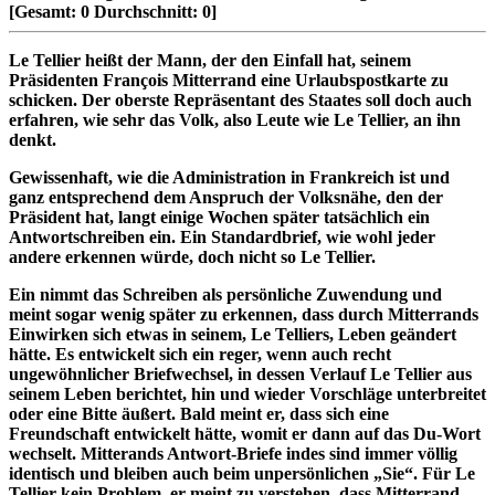
[Gesamt:
0
Durchschnitt:
0
]
Le Tellier heißt der Mann, der den Einfall hat, seinem
Präsidenten François Mitterrand eine Urlaubspostkarte zu
schicken. Der oberste Repräsentant des Staates soll doch auch
erfahren, wie sehr das Volk, also Leute wie Le Tellier, an ihn
denkt.
Gewissenhaft, wie die Administration in Frankreich ist und
ganz entsprechend dem Anspruch der Volksnähe, den der
Präsident hat, langt einige Wochen später tatsächlich ein
Antwortschreiben ein. Ein Standardbrief, wie wohl jeder
andere erkennen würde, doch nicht so Le Tellier.
Ein nimmt das Schreiben als persönliche Zuwendung und
meint sogar wenig später zu erkennen, dass durch Mitterrands
Einwirken sich etwas in seinem, Le Telliers, Leben geändert
hätte. Es entwickelt sich ein reger, wenn auch recht
ungewöhnlicher Briefwechsel, in dessen Verlauf Le Tellier aus
seinem Leben berichtet, hin und wieder Vorschläge unterbreitet
oder eine Bitte äußert. Bald meint er, dass sich eine
Freundschaft entwickelt hätte, womit er dann auf das Du-Wort
wechselt. Mitterands Antwort-Briefe indes sind immer völlig
identisch und bleiben auch beim unpersönlichen „Sie“. Für Le
Tellier kein Problem, er meint zu verstehen, dass Mitterrand