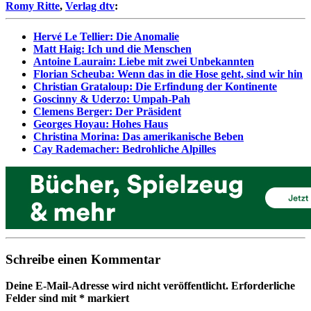
Romy Ritte
,
Verlag dtv
:
Hervé Le Tellier: Die Anomalie
Matt Haig: Ich und die Menschen
Antoine Laurain: Liebe mit zwei Unbekannten
Florian Scheuba: Wenn das in die Hose geht, sind wir hin
Christian Grataloup: Die Erfindung der Kontinente
Goscinny & Uderzo: Umpah-Pah
Clemens Berger: Der Präsident
Georges Hoyau: Hohes Haus
Christina Morina: Das amerikanische Beben
Cay Rademacher: Bedrohliche Alpilles
Schreibe einen Kommentar
Deine E-Mail-Adresse wird nicht veröffentlicht.
Erforderliche
Felder sind mit
*
markiert