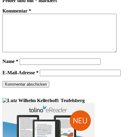
Felder sind mit
*
markiert
Kommentar
*
Name
*
E-Mail-Adresse
*