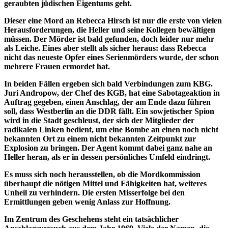
geraubten jüdischen Eigentums geht.
Dieser eine Mord an Rebecca Hirsch ist nur die erste von vielen
Herausforderungen, die Heller und seine Kollegen bewältigen
müssen. Der Mörder ist bald gefunden, doch leider nur mehr
als Leiche. Eines aber stellt als sicher heraus: dass Rebecca
nicht das neueste Opfer eines Serienmörders wurde, der schon
mehrere Frauen ermordet hat.
In beiden Fällen ergeben sich bald Verbindungen zum KBG.
Juri Andropow, der Chef des KGB, hat eine Sabotageaktion in
Auftrag gegeben, einen Anschlag, der am Ende dazu führen
soll, dass Westberlin an die DDR fällt. Ein sowjetischer Spion
wird in die Stadt geschleust, der sich der Mitglieder der
radikalen Linken bedient, um eine Bombe an einen noch nicht
bekannten Ort zu einem nicht bekannten Zeitpunkt zur
Explosion zu bringen. Der Agent kommt dabei ganz nahe an
Heller heran, als er in dessen persönliches Umfeld eindringt.
Es muss sich noch herausstellen, ob die Mordkommission
überhaupt die nötigen Mittel und Fähigkeiten hat, weiteres
Unheil zu verhindern. Die ersten Misserfolge bei den
Ermittlungen geben wenig Anlass zur Hoffnung.
Im Zentrum des Geschehens steht ein tatsächlicher