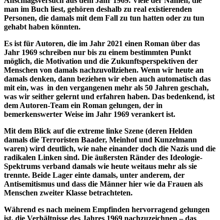
Anschlagsversuch aus dem Jahr 1969. Viele der Namen, die
man im Buch liest, gehören deshalb zu real existierenden
Personen, die damals mit dem Fall zu tun hatten oder zu tun
gehabt haben könnten.
Es ist für Autoren, die im Jahr 2021 einen Roman über das
Jahr 1969 schreiben nur bis zu einem bestimmten Punkt
möglich, die Motivation und die Zukunftsperspektiven der
Menschen von damals nachzuvollziehen. Wenn wir heute an
damals denken, dann beziehen wir eben auch automatisch das
mit ein, was in den vergangenen mehr als 50 Jahren geschah,
was wir seither gelernt und erfahren haben. Das bedenkend, ist
dem Autoren-Team ein Roman gelungen, der in
bemerkenswerter Weise im Jahr 1969 verankert ist.
Mit dem Blick auf die extreme linke Szene (deren Helden
damals die Terroristen Baader, Meinhof und Kunzelmann
waren) wird deutlich, wie nahe einander doch die Nazis und die
radikalen Linken sind. Die äußersten Ränder des Ideologie-
Spektrums verband damals wie heute weitaus mehr als sie
trennte. Beide Lager einte damals, unter anderem, der
Antisemitismus und dass die Männer hier wie da Frauen als
Menschen zweiter Klasse betrachteten.
Während es nach meinem Empfinden hervorragend gelungen
ist, die Verhältnisse des Jahres 1969 nachzuzeichnen – das