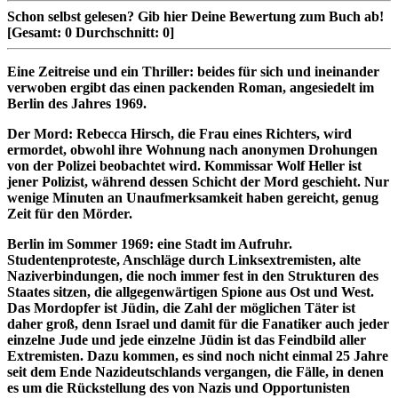
Schon selbst gelesen?
Gib hier Deine Bewertung zum Buch ab!
[Gesamt:
0
Durchschnitt:
0
]
Eine Zeitreise und ein Thriller: beides für sich und ineinander
verwoben ergibt das einen packenden Roman, angesiedelt im
Berlin des Jahres 1969.
Der Mord: Rebecca Hirsch, die Frau eines Richters, wird
ermordet, obwohl ihre Wohnung nach anonymen Drohungen
von der Polizei beobachtet wird. Kommissar Wolf Heller ist
jener Polizist, während dessen Schicht der Mord geschieht. Nur
wenige Minuten an Unaufmerksamkeit haben gereicht, genug
Zeit für den Mörder.
Berlin im Sommer 1969: eine Stadt im Aufruhr.
Studentenproteste, Anschläge durch Linksextremisten, alte
Naziverbindungen, die noch immer fest in den Strukturen des
Staates sitzen, die allgegenwärtigen Spione aus Ost und West.
Das Mordopfer ist Jüdin, die Zahl der möglichen Täter ist
daher groß, denn Israel und damit für die Fanatiker auch jeder
einzelne Jude und jede einzelne Jüdin ist das Feindbild aller
Extremisten. Dazu kommen, es sind noch nicht einmal 25 Jahre
seit dem Ende Nazideutschlands vergangen, die Fälle, in denen
es um die Rückstellung des von Nazis und Opportunisten