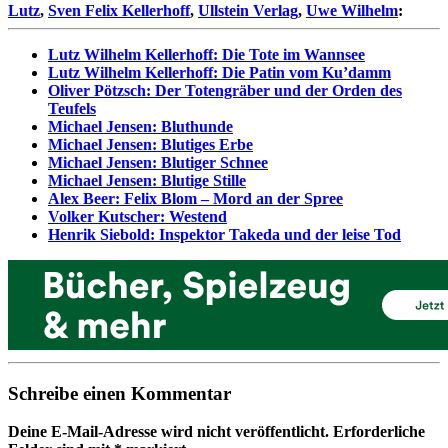
Lutz
,
Sven Felix Kellerhoff
,
Ullstein Verlag
,
Uwe Wilhelm
:
Lutz Wilhelm Kellerhoff: Die Tote im Wannsee
Lutz Wilhelm Kellerhoff: Die Patin vom Ku’damm
Oliver Pötzsch: Der Totengräber und der Orden des
Teufels
Michael Jensen: Bluthunde
Michael Jensen: Blutiges Erbe
Michael Jensen: Blutiger Schnee
Michael Jensen: Blutige Stille
Alex Beer: Felix Blom – Mord an der Spree
Volker Kutscher: Westend
Henrik Siebold: Inspektor Takeda und der leise Tod
Schreibe einen Kommentar
Deine E-Mail-Adresse wird nicht veröffentlicht.
Erforderliche