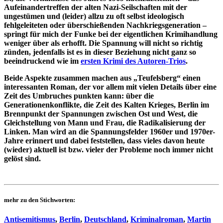
Aufeinandertreffen der alten Nazi-Seilschaften mit der
ungestümen und (leider) allzu zu oft selbst ideologisch
fehlgeleiteten oder überschießenden Nachkriegsgeneration –
springt für mich der Funke bei der eigentlichen Krimihandlung
weniger über als erhofft. Die Spannung will nicht so richtig
zünden, jedenfalls ist es in dieser Beziehung nicht ganz so
beeindruckend wie im
ersten Krimi des Autoren-Trios
.
Beide Aspekte zusammen machen aus „Teufelsberg“ einen
interessanten Roman, der vor allem mit vielen Details über eine
Zeit des Umbruches punkten kann: über die
Generationenkonflikte, die Zeit des Kalten Krieges, Berlin im
Brennpunkt der Spannungen zwischen Ost und West, die
Gleichstellung von Mann und Frau, die Radikalisierung der
Linken. Man wird an die Spannungsfelder 1960er und 1970er-
Jahre erinnert und dabei feststellen, dass vieles davon heute
(wieder) aktuell ist bzw. vieler der Probleme noch immer nicht
gelöst sind.
mehr zu den Stichworten:
Antisemitismus
,
Berlin
,
Deutschland
,
Kriminalroman
,
Martin