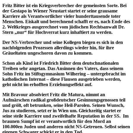
Fritz Bitter ist ein Kriegsverbrecher der gemeinsten Sorte. Bei
der Gestapo in Wiener Neustart startet er seine grausame
Karriere als Verantwortlicher vieler hunderttausende toter
Menschen. Eiskalt und berechnend schafft er es, nach Ende des
2. Weltkrieges ausgerechnet vom jüdischen Rechtsanwalt Dr.
Stern „nur“ für Hochverrat kurz inhaftiert zu werden.
Der NS-Verbrecher und seine Kollegen biegen es sich in den
nachfolgenden Prozessen allerdings wieder hin, für ihre
Gräueltaten ungeschoren davon zu kommen.
Schon als Kind ist Friedrich Bitter dem deutschnationalen
Treiben sehr angetan. Das Ansinnen des Vaters, dass seinem
Sohn Fritz im Stiftsgymnasium Wilhering – untergebracht im
katholischen Internat – diese Flausen ausgetrieben werden,
geht nicht im erhofften Erziehungseffekt auf.
Mit Bravour absolviert Fritz die Matura, nimmt an
Aufmärschen radikal großdeutscher Gesinnungsgenossen teil
und grölt, oft betrunken, seine Heil-Parolen. Seinen Wunsch,
Jus zu studieren, setzt er in Wien um. Gleichzeitig startet er
seine steile Karriere und zweifelhafte Reputation in der SS. Im
braunen Sumpf ist er verantwortlich für den Mord an
100.000en Juden und anderen nicht NS-Getreuen. Selbst seinen
eigenen Schwager schickt er in den Tod.