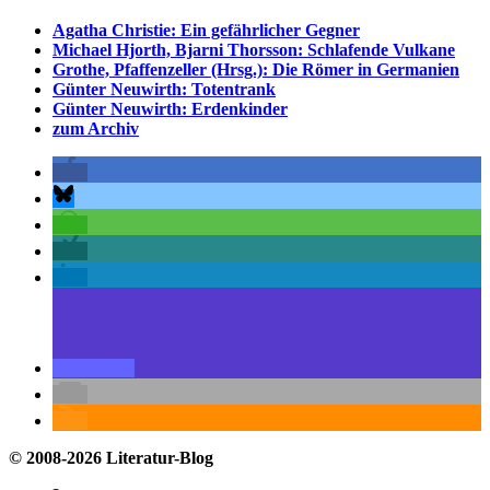
Agatha Christie: Ein gefährlicher Gegner
Michael Hjorth, Bjarni Thorsson: Schlafende Vulkane
Grothe, Pfaffenzeller (Hrsg.): Die Römer in Germanien
Günter Neuwirth: Totentrank
Günter Neuwirth: Erdenkinder
zum Archiv
© 2008-2026 Literatur-Blog