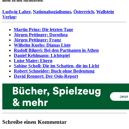
mehr zu den Stichworten:
Ludwig Laher
,
Nationalsozialismus
,
Österreich
,
Wallstein
Verlag
:
Martin Prinz: Die letzten Tage
Jürgen Pettinger: Dorothea
Jürgen Pettinger: Franz
Wilhelm Kuehs: Dianas Liste
Rudolf Bilgeri: Bei den Partisanen in Athen
Daniel Kehlmann: Lichtspiel
Luise Maier: Ehern
Sabine Scholl: Die im Schatten, die im Licht
Robert Schneider: Buch ohne Bedeutung
David Rennert: Der Oslo-Report
Schreibe einen Kommentar