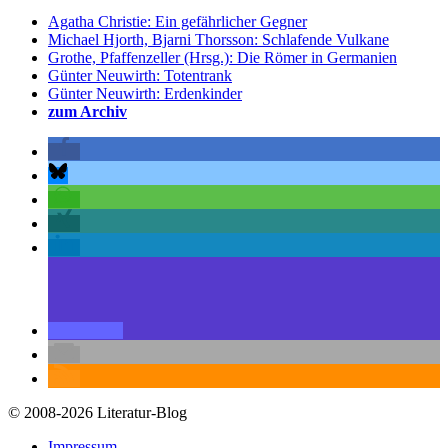
Agatha Christie: Ein gefährlicher Gegner
Michael Hjorth, Bjarni Thorsson: Schlafende Vulkane
Grothe, Pfaffenzeller (Hrsg.): Die Römer in Germanien
Günter Neuwirth: Totentrank
Günter Neuwirth: Erdenkinder
zum Archiv
© 2008-2026 Literatur-Blog
Impressum