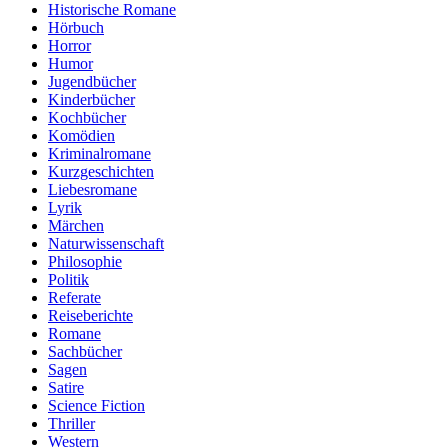
Historische Romane
Hörbuch
Horror
Humor
Jugendbücher
Kinderbücher
Kochbücher
Komödien
Kriminalromane
Kurzgeschichten
Liebesromane
Lyrik
Märchen
Naturwissenschaft
Philosophie
Politik
Referate
Reiseberichte
Romane
Sachbücher
Sagen
Satire
Science Fiction
Thriller
Western