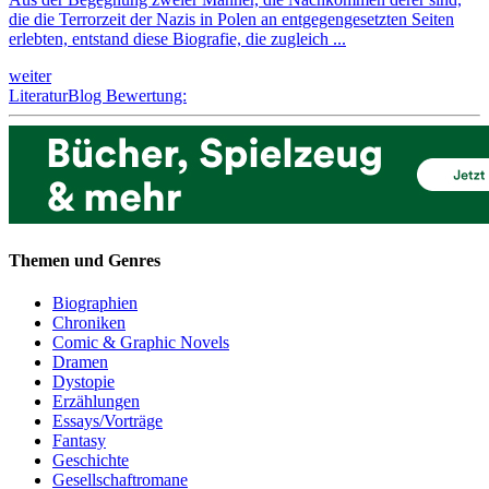
die die Terrorzeit der Nazis in Polen an entgegengesetzten Seiten
erlebten, entstand diese Biografie, die zugleich ...
weiter
LiteraturBlog Bewertung:
Themen und Genres
Biographien
Chroniken
Comic & Graphic Novels
Dramen
Dystopie
Erzählungen
Essays/Vorträge
Fantasy
Geschichte
Gesellschaftromane