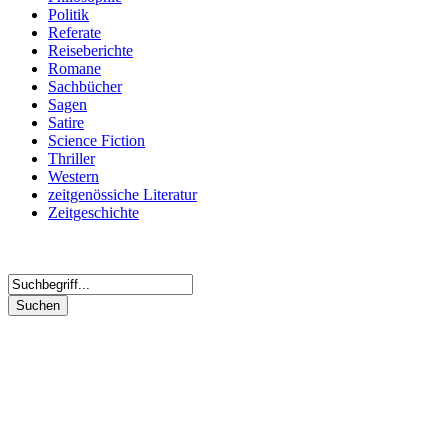
Politik
Referate
Reiseberichte
Romane
Sachbücher
Sagen
Satire
Science Fiction
Thriller
Western
zeitgenössiche Literatur
Zeitgeschichte