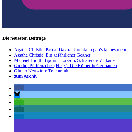
Die neuesten Beiträge
Agatha Christie, Pascal Davoz: Und dann gab’s keines mehr
Agatha Christie: Ein gefährlicher Gegner
Michael Hjorth, Bjarni Thorsson: Schlafende Vulkane
Grothe, Pfaffenzeller (Hrsg.): Die Römer in Germanien
Günter Neuwirth: Totentrank
zum Archiv