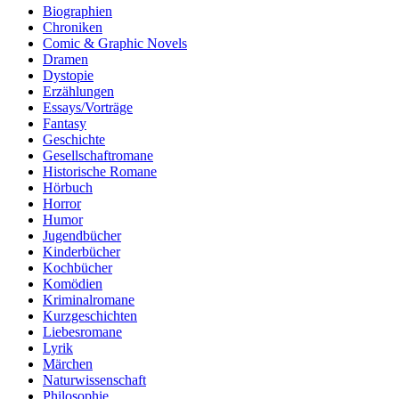
Biographien
Chroniken
Comic & Graphic Novels
Dramen
Dystopie
Erzählungen
Essays/Vorträge
Fantasy
Geschichte
Gesellschaftromane
Historische Romane
Hörbuch
Horror
Humor
Jugendbücher
Kinderbücher
Kochbücher
Komödien
Kriminalromane
Kurzgeschichten
Liebesromane
Lyrik
Märchen
Naturwissenschaft
Philosophie