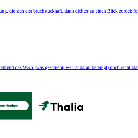
ung, die sich erst bruchstückhaft, dann dichter zu einen Blick zurück fo
hrend das WAS (was geschieht, wer ist daran beteiligt) noch recht klar