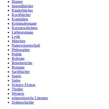
Humor
Jugendbücher
Kinderbücher
Kochbücher
Komödien
Kriminalromane
Kurzgeschichten
Liebesromane
Lyrik
Märchen
Naturwissenschaft
Philosophie
Politik
Referate
Reiseberichte
Romane
Sachbücher
Sagen
Satire
Science Fiction
Thriller
Western
zeitgenössiche Literatur
Zeitgeschichte