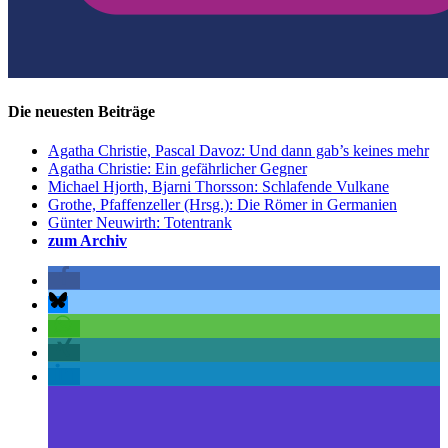
Die neuesten Beiträge
Agatha Christie, Pascal Davoz: Und dann gab’s keines mehr
Agatha Christie: Ein gefährlicher Gegner
Michael Hjorth, Bjarni Thorsson: Schlafende Vulkane
Grothe, Pfaffenzeller (Hrsg.): Die Römer in Germanien
Günter Neuwirth: Totentrank
zum Archiv