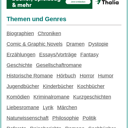
Themen und Genres
Biographien
Chroniken
Comic & Graphic Novels
Dramen
Dystopie
Erzählungen
Essays/Vorträge
Fantasy
Geschichte
Gesellschaftromane
Historische Romane
Hörbuch
Horror
Humor
Jugendbücher
Kinderbücher
Kochbücher
Komödien
Kriminalromane
Kurzgeschichten
Liebesromane
Lyrik
Märchen
Naturwissenschaft
Philosophie
Politik