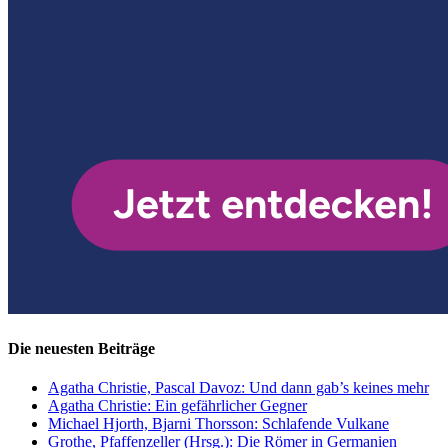
Die neuesten Beiträge
Agatha Christie, Pascal Davoz: Und dann gab’s keines mehr
Agatha Christie: Ein gefährlicher Gegner
Michael Hjorth, Bjarni Thorsson: Schlafende Vulkane
Grothe, Pfaffenzeller (Hrsg.): Die Römer in Germanien