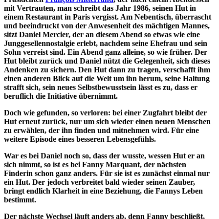
mit Vertrauten, man schreibt das Jahr 1986, seinen Hut in
einem Restaurant in Paris vergisst. Am Nebentisch, überrascht
und beeindruckt von der Anwesenheit des mächtigen Mannes,
sitzt Daniel Mercier, der an diesem Abend so etwas wie eine
Junggesellennostalgie erlebt, nachdem seine Ehefrau und sein
Sohn verreist sind. Ein Abend ganz alleine, so wie früher. Der
Hut bleibt zurück und Daniel nützt die Gelegenheit, sich dieses
Andenken zu sichern. Den Hut dann zu tragen, verschafft ihm
einen anderen Blick auf die Welt um ihn herum, seine Haltung
strafft sich, sein neues Selbstbewusstsein lässt es zu, dass er
beruflich die Initiative übernimmt.
Doch wie gefunden, so verloren: bei einer Zugfahrt bleibt der
Hut erneut zurück, nur um sich wieder einen neuen Menschen
zu erwählen, der ihn finden und mitnehmen wird. Für eine
weitere Episode eines besseren Lebensgefühls.
War es bei Daniel noch so, dass der wusste, wessen Hut er an
sich nimmt, so ist es bei Fanny Marquant, der nächsten
Finderin schon ganz anders. Für sie ist es zunächst einmal nur
ein Hut. Der jedoch verbreitet bald wieder seinen Zauber,
bringt endlich Klarheit in eine Beziehung, die Fannys Leben
bestimmt.
Der nächste Wechsel läuft anders ab, denn Fanny beschließt,