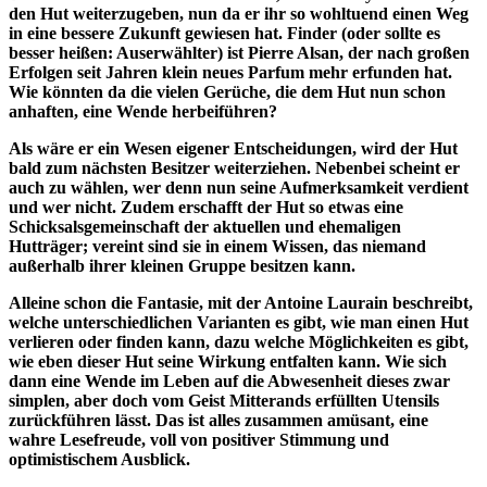
den Hut weiterzugeben, nun da er ihr so wohltuend einen Weg
in eine bessere Zukunft gewiesen hat. Finder (oder sollte es
besser heißen: Auserwählter) ist Pierre Alsan, der nach großen
Erfolgen seit Jahren klein neues Parfum mehr erfunden hat.
Wie könnten da die vielen Gerüche, die dem Hut nun schon
anhaften, eine Wende herbeiführen?
Als wäre er ein Wesen eigener Entscheidungen, wird der Hut
bald zum nächsten Besitzer weiterziehen. Nebenbei scheint er
auch zu wählen, wer denn nun seine Aufmerksamkeit verdient
und wer nicht. Zudem erschafft der Hut so etwas eine
Schicksalsgemeinschaft der aktuellen und ehemaligen
Hutträger; vereint sind sie in einem Wissen, das niemand
außerhalb ihrer kleinen Gruppe besitzen kann.
Alleine schon die Fantasie, mit der Antoine Laurain beschreibt,
welche unterschiedlichen Varianten es gibt, wie man einen Hut
verlieren oder finden kann, dazu welche Möglichkeiten es gibt,
wie eben dieser Hut seine Wirkung entfalten kann. Wie sich
dann eine Wende im Leben auf die Abwesenheit dieses zwar
simplen, aber doch vom Geist Mitterands erfüllten Utensils
zurückführen lässt. Das ist alles zusammen amüsant, eine
wahre Lesefreude, voll von positiver Stimmung und
optimistischem Ausblick.