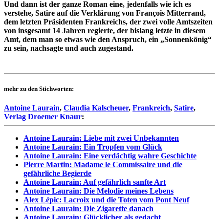
Und dann ist der ganze Roman eine, jedenfalls wie ich es
verstehe, Satire auf die Verklärung von François Mitterrand,
dem letzten Präsidenten Frankreichs, der zwei volle Amtszeiten
von insgesamt 14 Jahren regierte, der bislang letzte in diesem
Amt, dem man so etwas wie den Anspruch, ein „Sonnenkönig“
zu sein, nachsagte und auch zugestand.
mehr zu den Stichworten:
Antoine Laurain
,
Claudia Kalscheuer
,
Frankreich
,
Satire
,
Verlag Droemer Knaur
:
Antoine Laurain: Liebe mit zwei Unbekannten
Antoine Laurain: Ein Tropfen vom Glück
Antoine Laurain: Eine verdächtig wahre Geschichte
Pierre Martin: Madame le Commissaire und die
gefährliche Begierde
Antoine Laurain: Auf gefährlich sanfte Art
Antoine Laurain: Die Melodie meines Lebens
Alex Lépic: Lacroix und die Toten vom Pont Neuf
Antoine Laurain: Die Zigarette danach
Antoine Laurain: Glücklicher als gedacht