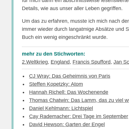
für mich dann ein abschnittsweise lesenswert
Details, wie aus unser aller Leben gegriffen.
Um das zu erfahren, musste ich mich nach dem
immer wieder durch langatmige Absätze und S
Buch ein wenig eingeschränkt wurde.
mehr zu den Stichworten:
2.Weltkrieg
,
England
,
Francis Spufford
,
Jan Sc
CJ Wray: Das Geheimnis von Paris
Steffen Kopetzky: Atom
Hannah Richell: Das Wochenende
Thomas Chatwin: Das Lamm, das zu viel w
Daniel Kehlmann: Lichtspiel
Cay Rademacher: Drei Tage im September
David Hewson: Garten der Engel