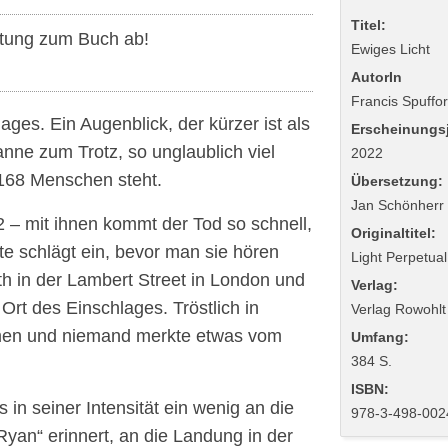
Titel:
tung zum Buch ab!
Ewiges Licht
AutorIn
Francis Spuffo
es. Ein Augenblick, der kürzer ist als
Erscheinungsj
nne zum Trotz, so unglaublich viel
2022
168 Menschen steht.
Übersetzung:
Jan Schönherr
2 – mit ihnen kommt der Tod so schnell,
Originaltitel:
e schlägt ein, bevor man sie hören
Light Perpetua
h in der Lambert Street in London und
Verlag:
rt des Einschlages. Tröstlich in
Verlag Rowohlt
men und niemand merkte etwas vom
Umfang:
384 S.
ISBN:
as in seiner Intensität ein wenig an die
978-3-498-002
yan“ erinnert, an die Landung in der