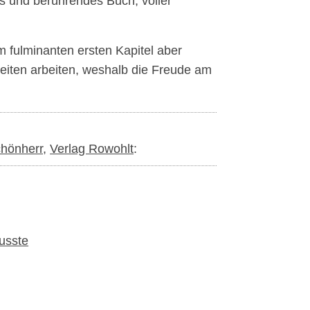
es und berührendes Buch, voller
 fulminanten ersten Kapitel aber
eiten arbeiten, weshalb die Freude am
hönherr
,
Verlag Rowohlt
:
usste