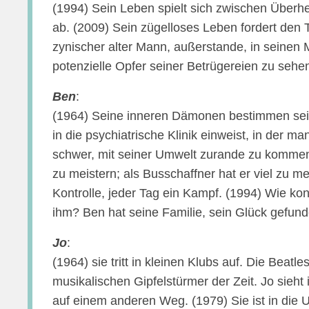
(1994) Sein Leben spielt sich zwischen Überh
ab. (2009) Sein zügelloses Leben fordert den T
zynischer alter Mann, außerstande, in seinen
potenzielle Opfer seiner Betrügereien zu sehe
Ben
:
(1964) Seine inneren Dämonen bestimmen sein 
in die psychiatrische Klinik einweist, in der man
schwer, mit seiner Umwelt zurande zu kommen, 
zu meistern; als Busschaffner hat er viel zu me
Kontrolle, jeder Tag ein Kampf. (1994) Wie k
ihm? Ben hat seine Familie, sein Glück gefu
Jo
:
(1964) sie tritt in kleinen Klubs auf. Die Beatl
musikalischen Gipfelstürmer der Zeit. Jo sieht 
auf einem anderen Weg. (1979) Sie ist in die 