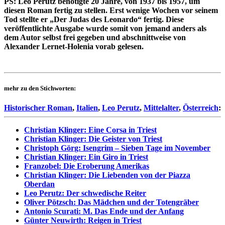
PS: Leo Perutz benötigte 20 Jahre, von 1937 bis 1957, um
diesen Roman fertig zu stellen. Erst wenige Wochen vor seinem
Tod stellte er „Der Judas des Leonardo“ fertig. Diese
veröffentlichte Ausgabe wurde somit von jemand anders als
dem Autor selbst frei gegeben und abschnittweise von
Alexander Lernet-Holenia vorab gelesen.
mehr zu den Stichworten:
Historischer Roman
,
Italien
,
Leo Perutz
,
Mittelalter
,
Österreich
:
Christian Klinger: Eine Corsa in Triest
Christian Klinger: Die Geister von Triest
Christoph Görg: Isengrim – Sieben Tage im November
Christian Klinger: Ein Giro in Triest
Franzobel: Die Eroberung Amerikas
Christian Klinger: Die Liebenden von der Piazza
Oberdan
Leo Perutz: Der schwedische Reiter
Oliver Pötzsch: Das Mädchen und der Totengräber
Antonio Scurati: M. Das Ende und der Anfang
Günter Neuwirth: Reigen in Triest