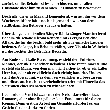
zurück zahlte. Behaim ist fest entschlossen, unter allen
Umstände diese ihm zustehenden 17 Dukaten zu bekommen.
Doch alle, die er in Mailand kennenlernt, warnen ihn vor dem
Wucherer, bisher hätte noch nie jemand etwas von dem
stadtbekannten Betrüger zurück erhalten.
Über den geheimnisvollen Sänger Bänkelsänger Mancino lernt
Behaim die schöne Niccola kennen und es ergibt sich eine
Affäre, die für die beiden bald mehr als nur einfache Liebelei
bedeutet. So lange, bis Behaim erfährt, wer Niccola in Wahrheit
ist: die Tochter des Betrügers Boccetta.
Am Ende steht kalte Berechnung, es steht der Tod eines
Mannes, der die Ehre seiner heimliche Liebe retten möchte und
es steht ein Mann, von dem man nicht sicher ist, ob er ein kaltes
Herz hat, oder ob er vielleicht doch richtig handelte. Und es
steht die Abwägung, was denn verwerflicher ist: böse zu sein
und dieses auch nicht zu verheimlichen oder mit Hinterlist das
Vertrauen eines Menschen zu mißbrauchen.
Leonardo da Vinci ist zwar nur der Nebendarsteller dieses
Romanes, aber ohne ihn gäbe es kein Fundament für diesen
Roman. Denn erst die Arbeit am Gemälde erfordert es, ein
Gesicht für den Judas zu finden.