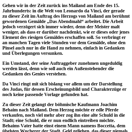
Gehen wir in der Zeit zurück ins Mailand am Ende des 15.
Jahrhunderts: in die Welt von Leonardo da Vinci, der gerade
zu dieser Zeit im Auftrag des Herzogs von Mailand am berühmt
gewordenen Gemälde „Das Abendmahl“ arbeitet.
Die Arbeit
jedoch verzögert sich immer wieder, denn der Meister malt
weniger, als dass er darüber nachdenkt, wie er dieses oder jenes
Element des riesigen Gemäldes erschaffen soll. So verbringt er
an manchen Tagen viele Stunden vor dem Gemälde, ohne den
Pinsel auch nur in die Hand zu nehmen, einfach in Gedanken
und Überlegungen versunken.
Ein Umstand, der seine Auftraggeber zunehmen ungeduldig
werden lässt, denn wie soll auch ein Außenstehender die
Gedanken des Genies verstehen.
Da Vinci ringt mit sich bislang vor allem um der Darstellung
des Judas, für dessen Erscheinungsbild und Charakterzüge er
noch keine passende Vorlage gefunden hat.
Zu dieser Zeit gelangt der böhmische Kaufmann Joachim
Behaim nach Mailand. Dem Herzog möchte er edle Pferde
verkaufen, noch viel mehr aber zog ihn eine alte Schuld in die
Stadt; eine Schuld, die er nun endlich eintreiben möchte.
Behaims Vater hatte einst einem Mann namens Boccetta, dem
übelsten Wucherer der Stadt, Geld geliehen, das dieser niemals