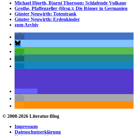
Michael Hjorth, Bjarni Thorsson: Schlafende Vulkane
Grothe, Pfaffenzeller (Hrsg.): Die Römer in Germanien
Günter Neuwirth: Totentrank
Günter Neuwirth: Erdenkinder
zum Archiv
© 2008-2026 Literatur-Blog
Impressum
Datenschutzerklärung