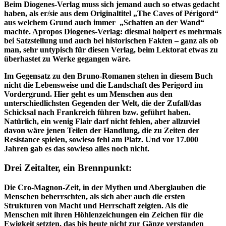
Beim Diogenes-Verlag muss sich jemand auch so etwas gedacht
haben, als er/sie aus dem Originaltitel „The Caves of Périgord“
aus welchem Grund auch immer „Schatten an der Wand“
machte. Apropos Diogenes-Verlag: diesmal holpert es mehrmals
bei Satzstellung und auch bei historischen Fakten – ganz als ob
man, sehr untypisch für diesen Verlag, beim Lektorat etwas zu
überhastet zu Werke gegangen wäre.
Im Gegensatz zu den Bruno-Romanen stehen in diesem Buch
nicht die Lebensweise und die Landschaft des Perigord im
Vordergrund. Hier geht es um Menschen aus den
unterschiedlichsten Gegenden der Welt, die der Zufall/das
Schicksal nach Frankreich führen bzw. geführt haben.
Natürlich, ein wenig Flair darf nicht fehlen, aber allzuviel
davon wäre jenen Teilen der Handlung, die zu Zeiten der
Resistance spielen, sowieso fehl am Platz. Und vor 17.000
Jahren gab es das sowieso alles noch nicht.
Drei Zeitalter, ein Brennpunkt:
Die Cro-Magnon-Zeit, in der Mythen und Aberglauben die
Menschen beherrschten, als sich aber auch die ersten
Strukturen von Macht und Herrschaft zeigten. Als die
Menschen mit ihren Höhlenzeichungen ein Zeichen für die
Ewigkeit setzten, das bis heute nicht zur Gänze verstanden