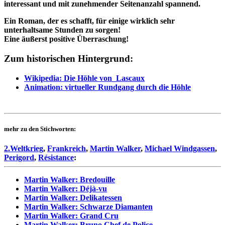
interessant und mit zunehmender Seitenanzahl spannend.
Ein Roman, der es schafft, für einige wirklich sehr
unterhaltsame Stunden zu sorgen!
Eine äußerst positive Überraschung!
Zum historischen Hintergrund:
Wikipedia: Die Höhle von_Lascaux
Animation: virtueller Rundgang durch die Höhle
mehr zu den Stichworten:
2.Weltkrieg
,
Frankreich
,
Martin Walker
,
Michael Windgassen
,
Perigord
,
Résistance
:
Martin Walker: Bredouille
Martin Walker: Déjà-vu
Martin Walker: Delikatessen
Martin Walker: Schwarze Diamanten
Martin Walker: Grand Cru
Martin Walker: Bruno Chef de Police