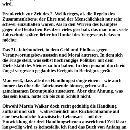
wird.
Frankreich zur Zeit des 2. Weltkrieges, als die Regeln des
Zusammenlebens, der Ehre und der Menschlichkeit nur sehr
schwer einzuhalten waren. Als in den Wirren des Kampfes
gegen die Deutschen Besatzer vieles geschah, das man nun, viele
Jahrzehnte später, lieber im Dunkel des Vergessens belassen
möchte.
Das 21. Jahrhundert, in dem Geld und Einfluss gegen
Verantwortungsbewusstsein und Moral antreten. In dem sich
die Frage stellt, was selbst hochrangige Politiker mit dem
Diebststahl des Steines zu tun haben. In dem jemand durch ein
längst vergessen geglaubtes Ereignis in Bedrägnis gerät.
Man weiß, dass alle drei Handlungsstränge einem – wie auch
immer das über die Jahrtausende hinweg gehen soll –
gemeinsamen Brennpunkt zusteuern. Aber eine Ahnung, was
das sein kann, hatte ich bis zum Schluß nicht.
Obwohl Martin Walker doch recht geduldig die Handlung
aufbaut und sich – wahrscheinlich aus Rücksichtnahme auf
eine beschauliche französische Lebensart – mit der
Entwicklung der drei Handlungsebenen ausreichend Zeit lässt:
langweilig wird es keinesfalls, ich fand das Buch von Anfang an