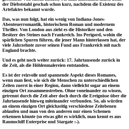
der Diebststahl geschah schon kurz, nachdem die Existenz des
Artefaktes bekannt wurde.
Das, was nun folgt, hat ein wenig von Indiana-Jones-
Abenteuerromantik, historischem Roman und modernem
Thriller. Von London aus zieht es die Historiker und den
Besitzer des Steines nach Frankreich. Ins Perigord, wohin die
spärlichen Spuren führen, die jener Mann hinterlassen hat, der
viele Jahrzehnte zuvor seinen Fund aus Frankreich mit nach
England brachte.
Und es geht noch weiter zurück: 17. Jahrtausende zurück in
die Zeit, als die Höhlenmalereien entstanden.
Es ist der reizvolle und spannende Aspekt dieses Romanes,
wenn man liest, wie sich die Menschen zu unterschiedlichen
Zeiten zuerst in einer Region, dann vielleicht sogar an einem
einzigen Ort zusammenstreben. Ohne voneinander zu wissen,
getrennt durch die Zeit aber doch durch die Ereignisse über die
Jahrtausende hinweg miteinander verbunden. So, als würden
an einem einzigen Ort gleichzeitig verschiedene Zeitebenen
ablaufen und man von den anderen nur einen Schemen
erkennen könnte (so etwas gibt es wirklich, man kennt es aus
Raumschiff Enterprise und Stargate :-).