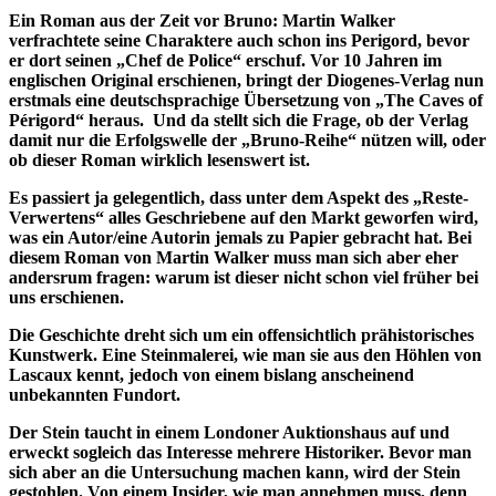
Ein Roman aus der Zeit vor Bruno: Martin Walker
verfrachtete seine Charaktere auch schon ins Perigord, bevor
er dort seinen „Chef de Police“ erschuf. Vor 10 Jahren im
englischen Original erschienen, bringt der Diogenes-Verlag nun
erstmals eine deutschsprachige Übersetzung von „The Caves of
Périgord“ heraus. Und da stellt sich die Frage, ob der Verlag
damit nur die Erfolgswelle der „Bruno-Reihe“ nützen will, oder
ob dieser Roman wirklich lesenswert ist.
Es passiert ja gelegentlich, dass unter dem Aspekt des „Reste-
Verwertens“ alles Geschriebene auf den Markt geworfen wird,
was ein Autor/eine Autorin jemals zu Papier gebracht hat. Bei
diesem Roman von Martin Walker muss man sich aber eher
andersrum fragen: warum ist dieser nicht schon viel früher bei
uns erschienen.
Die Geschichte dreht sich um ein offensichtlich prähistorisches
Kunstwerk. Eine Steinmalerei, wie man sie aus den Höhlen von
Lascaux kennt, jedoch von einem bislang anscheinend
unbekannten Fundort.
Der Stein taucht in einem Londoner Auktionshaus auf und
erweckt sogleich das Interesse mehrere Historiker. Bevor man
sich aber an die Untersuchung machen kann, wird der Stein
gestohlen. Von einem Insider, wie man annehmen muss, denn