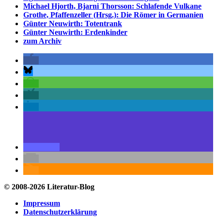
Michael Hjorth, Bjarni Thorsson: Schlafende Vulkane
Grothe, Pfaffenzeller (Hrsg.): Die Römer in Germanien
Günter Neuwirth: Totentrank
Günter Neuwirth: Erdenkinder
zum Archiv
© 2008-2026 Literatur-Blog
Impressum
Datenschutzerklärung