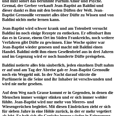
und mixt sofort das berühmte Parfum Amor und Psyche.
Gremal, der Gerber verkauft Jean-Baptist an Baldini und
dieser dankt es ihm mit den besten Düften der Welt. Jean-
Baptist Grenouille vermutet alles über Düfte zu Wissen und von
Baldini nichts mehr lernen kann.
Jean-Baptist wird schwer krank und am Totenbett versucht
Baldini im noch einige Rezepte zu entlocken. Er offenbart ihm
das es in Grasse, einem Ort im Süden Frankreichs, noch weitere
Verfahren gibt Düfte zu gewinnen. Eine Woche später war
Jean-Baptist wieder genesen und macht mit Baldini einen
Handel. Baldini stellt ihm einen Gesellenbrief aus in drei Jahren
und im Gegenzug wird er noch hunderte Düfte preisgeben.
Baldini notierte alles fein säuberlich, jeden einzelnen Duft nahm
er auf und am Tag der Abreise gab er Jean-Baptist Grenoulle
noch ein Weggeld mit. In der Nacht darauf stürzte die
Parfümerie in die Seine und ihr Inhaber ist verschwunden und
wird nie mehr gesehen.
Auf dem Weg nach Grasse kommt er in Gegenden, in denen die
Menschen immer weniger stinken und er sich immer wohler
fühlte. Jean-Baptist wird nur mehr von Meeres- und
Wiesengerüchen begleitet. Mit diesen Eindrücken zieht er sich
für sieben Jahre in eine Höhle zurück, in der er mehr vegetiert
als lebt. Er holt sich die Gerüche immer wieder in Erinnerung.