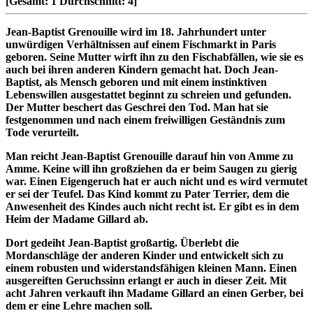
[Gesamt:
1
Durchschnitt:
4
]
Jean-Baptist Grenouille wird im 18. Jahrhundert unter
unwürdigen Verhältnissen auf einem Fischmarkt in Paris
geboren. Seine Mutter wirft ihn zu den Fischabfällen, wie sie es
auch bei ihren anderen Kindern gemacht hat. Doch Jean-
Baptist, als Mensch geboren und mit einem instinktiven
Lebenswillen ausgestattet beginnt zu schreien und gefunden.
Der Mutter beschert das Geschrei den Tod. Man hat sie
festgenommen und nach einem freiwilligen Geständnis zum
Tode verurteilt.
Man reicht Jean-Baptist Grenouille darauf hin von Amme zu
Amme. Keine will ihn großziehen da er beim Saugen zu gierig
war. Einen Eigengeruch hat er auch nicht und es wird vermutet
er sei der Teufel. Das Kind kommt zu Pater Terrier, dem die
Anwesenheit des Kindes auch nicht recht ist. Er gibt es in dem
Heim der Madame Gillard ab.
Dort gedeiht Jean-Baptist großartig. Überlebt die
Mordanschläge der anderen Kinder und entwickelt sich zu
einem robusten und widerstandsfähigen kleinen Mann. Einen
ausgereiften Geruchssinn erlangt er auch in dieser Zeit. Mit
acht Jahren verkauft ihn Madame Gillard an einen Gerber, bei
dem er eine Lehre machen soll.