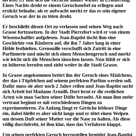
Eines Nachts droht er einem Geruchsnebel zu erliegen und
erstickt beinahe, als er aufwacht merkt er das es sein eigener
Geruch war der in zu töten droht.
Er beschließt diesen Ort zu verlassen und seinen Weg nach
Grasse fortzusetzen. In der Stadt Pierrefort wird er von einem
Wissenschaftler aufgelesen. Jean-Baptist tischt ihm eine
Geschichte von Räubern auf, die ihn 7 Jahre lang in einer
Höhle festhielten. Grenouille verschafft sich Zutritt in eine
Parfümerie und mischt sich einen Menschengeruch und merkt
wie leicht sich die Menschen täuschen lassen. Nun fühlt er sich
zu höheren berufen und zieht weiter in die Stadt Grasse.
In Grasse angekommen betört ihn der Geruch eines Mädchens,
der das i-Tüpfelchen auf seinem perfekten Parfüm werden soll.
Dafür muss sie aber noch 2 Jahre reifen und Jean-Baptist sucht
sich Arbeit bei Madame Arnulfi. Dort lernt er die restlichen
Arten wie man Sachen seiner Düfte beraubt. Als man ihm mehr
vertraut beginnt er mit verschiedenen Dingen zu
experimentieren. Zu Anfang fängt er Gerüche lebloser Dinge
ein, dabei bleibt es aber nicht lange und er tötet einen Welpen
um dessen Duft seiner Mutter vor die Nase zu halten. Als diese
völlig durchdreht, ist ihm klar, dass das Verfahren klappt.
Um seinen perfekten Geruch herzustellen benötigt Jean-Baptist