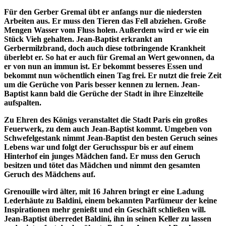
Für den Gerber Gremal übt er anfangs nur die niedersten
Arbeiten aus. Er muss den Tieren das Fell abziehen. Große
Mengen Wasser vom Fluss holen. Außerdem wird er wie ein
Stück Vieh gehalten. Jean-Baptist erkrankt an
Gerbermilzbrand, doch auch diese totbringende Krankheit
überlebt er. So hat er auch für Gremal an Wert gewonnen, da
er von nun an immun ist. Er bekommt besseres Essen und
bekommt nun wöchentlich einen Tag frei. Er nutzt die freie Zeit
um die Gerüche von Paris besser kennen zu lernen. Jean-
Baptist kann bald die Gerüche der Stadt in ihre Einzelteile
aufspalten.
Zu Ehren des Königs veranstaltet die Stadt Paris ein großes
Feuerwerk, zu dem auch Jean-Baptist kommt. Umgeben von
Schwefelgestank nimmt Jean-Baptist den besten Geruch seines
Lebens war und folgt der Geruchsspur bis er auf einem
Hinterhof ein junges Mädchen fand. Er muss den Geruch
besitzen und tötet das Mädchen und nimmt den gesamten
Geruch des Mädchens auf.
Grenouille wird älter, mit 16 Jahren bringt er eine Ladung
Lederhäute zu Baldini, einem bekannten Parfümeur der keine
Inspirationen mehr genießt und ein Geschäft schließen will.
Jean-Baptist überredet Baldini, ihn in seinen Keller zu lassen