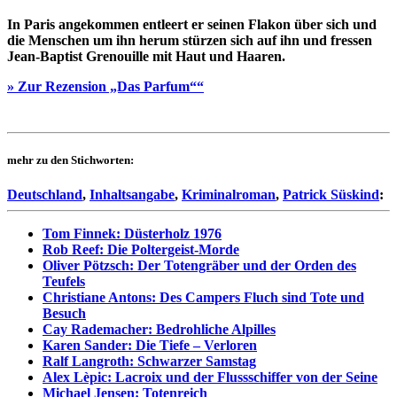
In Paris angekommen entleert er seinen Flakon über sich und
die Menschen um ihn herum stürzen sich auf ihn und fressen
Jean-Baptist Grenouille mit Haut und Haaren.
» Zur Rezension „Das Parfum““
mehr zu den Stichworten:
Deutschland
,
Inhaltsangabe
,
Kriminalroman
,
Patrick Süskind
:
Tom Finnek: Düsterholz 1976
Rob Reef: Die Poltergeist-Morde
Oliver Pötzsch: Der Totengräber und der Orden des
Teufels
Christiane Antons: Des Campers Fluch sind Tote und
Besuch
Cay Rademacher: Bedrohliche Alpilles
Karen Sander: Die Tiefe – Verloren
Ralf Langroth: Schwarzer Samstag
Alex Lèpic: Lacroix und der Flussschiffer von der Seine
Michael Jensen: Totenreich