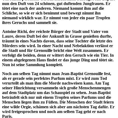
nun den Duft von 24 schönen, gut duftenden Jungfrauen. Er
tötet eine nach der anderen. Niemand kommt ihm auf die
Schliche, so wie er sich benimmt und bewegt nimmt ihn
niemand wirklich war. Er nimmt von jeder ein paar Tropfen
ihres Geruchs und sammelt sie.
Antoine Richi, der reichste Bürger der Stadt und Vater von
Laure, deren Duft bei der Ankunft in Grasse genießen durfte,
träumt in eines Nachts davon, dass seine Tochter die letzte des
Mörders sein wird. In einer Nacht und Nebelaktion verlässt er
die Stadt und für Grenouille bricht eine Welt zusammen. Er
verfolgt die beiden, denn er wittert den Geruch wie ein Tier. In
einem abgelegenen Haus findet er das junge Ding und tötet sie.
Nun ist seine Sammlung komplett.
Noch am selben Tag nimmt man Jean-Baptist Grenouille fest,
als er gerade sein perfektes Parfum mixt. Er wird zum Tod
verurteilt als man ihm die Morde nachweisen kann. Am Tag
seiner Hinrichtung versammeln sich große Menschenmengen
auf dem Stadtplatz um das Schauspiel zu sehen. Jean-Baptist
beträufelt sich nur mit einem Tropfen seines Parfums und die
Menschen liegen ihm zu Füßen. Die Menschen der Stadt feiern
eine wilde Orgie, schämen sich aber am nächsten Tag dafür. Er
wird freigesprochen und noch am selben Tag geht er nach
Paris.