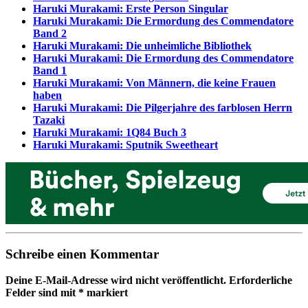
Haruki Murakami: Erste Person Singular
Haruki Murakami: Die Ermordung des Commendatore
Band 2
Haruki Murakami: Die unheimliche Bibliothek
Haruki Murakami: Die Ermordung des Commendatore
Band 1
Haruki Murakami: Von Männern, die keine Frauen
haben
Haruki Murakami: Die Pilgerjahre des farblosen Herrn
Tazaki
Haruki Murakami: 1Q84 Buch 3
Haruki Murakami: Sputnik Sweetheart
Schreibe einen Kommentar
Deine E-Mail-Adresse wird nicht veröffentlicht.
Erforderliche
Felder sind mit
*
markiert