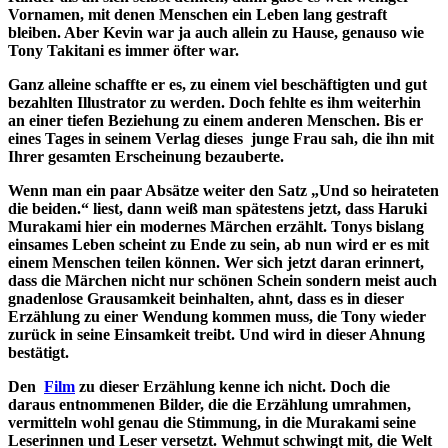
Vornamen, mit denen Menschen ein Leben lang gestraft
bleiben. Aber Kevin war ja auch allein zu Hause, genauso wie
Tony Takitani es immer öfter war.
Ganz alleine schaffte er es, zu einem viel beschäftigten und gut
bezahlten Illustrator zu werden. Doch fehlte es ihm weiterhin
an einer tiefen Beziehung zu einem anderen Menschen. Bis er
eines Tages in seinem Verlag dieses junge Frau sah, die ihn mit
Ihrer gesamten Erscheinung bezauberte.
Wenn man ein paar Absätze weiter den Satz „Und so heirateten
die beiden.“ liest, dann weiß man spätestens jetzt, dass Haruki
Murakami hier ein modernes Märchen erzählt. Tonys bislang
einsames Leben scheint zu Ende zu sein, ab nun wird er es mit
einem Menschen teilen können. Wer sich jetzt daran erinnert,
dass die Märchen nicht nur schönen Schein sondern meist auch
gnadenlose Grausamkeit beinhalten, ahnt, dass es in dieser
Erzählung zu einer Wendung kommen muss, die Tony wieder
zurück in seine Einsamkeit treibt. Und wird in dieser Ahnung
bestätigt.
Den
Film
zu dieser Erzählung kenne ich nicht. Doch die
daraus entnommenen Bilder, die die Erzählung umrahmen,
vermitteln wohl genau die Stimmung, in die Murakami seine
Leserinnen und Leser versetzt. Wehmut schwingt mit, die Welt