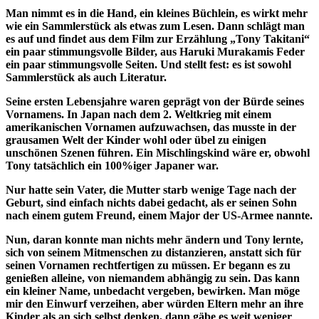
Man nimmt es in die Hand, ein kleines Büchlein, es wirkt mehr
wie ein Sammlerstück als etwas zum Lesen. Dann schlägt man
es auf und findet aus dem Film zur Erzählung „Tony Takitani“
ein paar stimmungsvolle Bilder, aus Haruki Murakamis Feder
ein paar stimmungsvolle Seiten. Und stellt fest: es ist sowohl
Sammlerstück als auch Literatur.
Seine ersten Lebensjahre waren geprägt von der Bürde seines
Vornamens. In Japan nach dem 2. Weltkrieg mit einem
amerikanischen Vornamen aufzuwachsen, das musste in der
grausamen Welt der Kinder wohl oder übel zu einigen
unschönen Szenen führen. Ein Mischlingskind wäre er, obwohl
Tony tatsächlich ein 100%iger Japaner war.
Nur hatte sein Vater, die Mutter starb wenige Tage nach der
Geburt, sind einfach nichts dabei gedacht, als er seinen Sohn
nach einem gutem Freund, einem Major der US-Armee nannte.
Nun, daran konnte man nichts mehr ändern und Tony lernte,
sich von seinem Mitmenschen zu distanzieren, anstatt sich für
seinen Vornamen rechtfertigen zu müssen. Er begann es zu
genießen alleine, von niemandem abhängig zu sein. Das kann
ein kleiner Name, unbedacht vergeben, bewirken. Man möge
mir den Einwurf verzeihen, aber würden Eltern mehr an ihre
Kinder als an sich selbst denken, dann gäbe es weit weniger