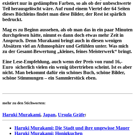
existiert nur in gedämpften Farben, so als ob der unbeschwerte
Teil herausgelöscht wäre. Auf rund einem Viertel der 64 Seiten
dieses Büchleins findet man diese Bilder, der Rest ist spärlich
bedruckt.
Mag es zu Beginn aussehen, als ob man das in ein paar Minuten
durchgelesen hätte, nimmt es dann doch etwas mehr Zeit in
Anspruch. Denn Murakami bringt auch in diesen wenigen
Absätzen viel an Athmosphäre und Gefühlen unter. Was mich
zu der Gesamt-Bewertung „kleines, feines Meisterwerk“ bringt.
Eine Lese-Empfehlung, auch wenn der Preis von rund 16,-
Euro sicherlich vielen ein wenig übertrieben scheint. Ist es aber
nicht. Man bekommt dafür ein schönes Buch, schöne Bilder,
schöne Stimmungen – ein Sammlerstück eben.
mehr zu den Stichworten:
Haruki Murakami
,
Japan
,
Ursula Gräfe
:
Haruki Murakami: Die Stadt und ihre ungewisse Mauer
Haruki Murakami: Honigkuchen