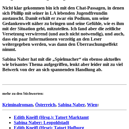
Nicht klar gekommen bin ich mit den Chat-Passagen, in denen
sich Phillip mit seiner in LA lebenden Jugendfreundin
austauscht. Damit erhält er zwar ein Podium, um seine
Gedankenwelt näher zu bringen und seine Gefühle, wie es ihm
mit der Situation geht, mitzuteilen. Ich fand aber die zeitliche
Versetzung verwirrend (und auch nicht notwendig), und auch,
dass ein paar Informationen vorzeitig an den Leser
weitergegeben werden, was dann den Überraschungseffekt
nimmt.
Sabina Naber hat mit die „Spielmacher“ ein ebenso aktuelles
wie brisantes Thema aufgegriffen, lenkt aber leider mit zu viel
Beiwerk von der an sich spannenden Handlung ab.
mehr zu den Stichworten:
Kriminalroman
,
Österreich
,
Sabina Naber
,
Wien
:
Edith Kneifl (Hrsg.): Tatort Marktamt
Sabina Naber: Leopoldstadt
Edith Kneifl (Hrsg): Tatort Hofburg