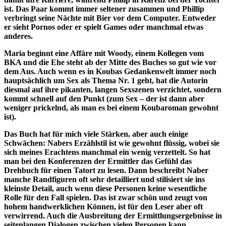
ist. Das Paar kommt immer seltener zusammen und Phillip
verbringt seine Nächte mit Bier vor dem Computer. Entweder
er sieht Pornos oder er spielt Games oder manchmal etwas
anderes.
Maria beginnt eine Affäre mit Woody, einem Kollegen vom
BKA und die Ehe steht ab der Mitte des Buches so gut wie vor
dem Aus. Auch wenn es in Koubas Gedankenwelt immer noch
hauptsächlich um Sex als Thema Nr. 1 geht, hat die Autorin
diesmal auf ihre pikanten, langen Sexszenen verzichtet, sondern
kommt schnell auf den Punkt (zum Sex – der ist dann aber
weniger prickelnd, als man es bei einem Koubaroman gewohnt
ist).
Das Buch hat für mich viele Stärken, aber auch einige
Schwächen: Nabers Erzählstil ist wie gewohnt flüssig, wobei sie
sich meines Erachtens manchmal ein wenig verzettelt. So hat
man bei den Konferenzen der Ermittler das Gefühl das
Drehbuch für einen Tatort zu lesen. Dann beschreibt Naber
manche Randfiguren oft sehr detailliert und stilisiert sie ins
kleinste Detail, auch wenn diese Personen keine wesentliche
Rolle für den Fall spielen. Das ist zwar schön und zeugt von
hohem handwerklichen Können, ist für den Leser aber oft
verwirrend. Auch die Ausbreitung der Ermittlungsergebnisse in
seitenlangen Dialogen zwischen vielen Personen kann