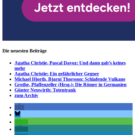
Die neuesten Beiträge
Agatha Christie, Pascal Davoz: Und dann gab’s keines
mehr
Agatha Christie: Ein gefährlicher Gegner
Michael Hjorth, Bjarni Thorsson: Schlafende Vulkane
Grothe, Pfaffenzeller (Hrsg.): Die Römer in Germanien
Günter Neuwirth: Totentrank
zum Archiv