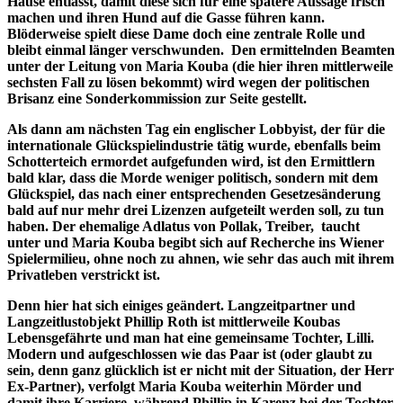
Hause entlässt, damit diese sich für eine spätere Aussage frisch
machen und ihren Hund auf die Gasse führen kann.
Blöderweise spielt diese Dame doch eine zentrale Rolle und
bleibt einmal länger verschwunden. Den ermittelnden Beamten
unter der Leitung von Maria Kouba (die hier ihren mittlerweile
sechsten Fall zu lösen bekommt) wird wegen der politischen
Brisanz eine Sonderkommission zur Seite gestellt.
Als dann am nächsten Tag ein englischer Lobbyist, der für die
internationale Glückspielindustrie tätig wurde, ebenfalls beim
Schotterteich ermordet aufgefunden wird, ist den Ermittlern
bald klar, dass die Morde weniger politisch, sondern mit dem
Glückspiel, das nach einer entsprechenden Gesetzesänderung
bald auf nur mehr drei Lizenzen aufgeteilt werden soll, zu tun
haben. Der ehemalige Adlatus von Pollak, Treiber, taucht
unter und Maria Kouba begibt sich auf Recherche ins Wiener
Spielermilieu, ohne noch zu ahnen, wie sehr das auch mit ihrem
Privatleben verstrickt ist.
Denn hier hat sich einiges geändert. Langzeitpartner und
Langzeitlustobjekt Phillip Roth ist mittlerweile Koubas
Lebensgefährte und man hat eine gemeinsame Tochter, Lilli.
Modern und aufgeschlossen wie das Paar ist (oder glaubt zu
sein, denn ganz glücklich ist er nicht mit der Situation, der Herr
Ex-Partner), verfolgt Maria Kouba weiterhin Mörder und
damit ihre Karriere, während Phillip in Karenz bei der Tochter