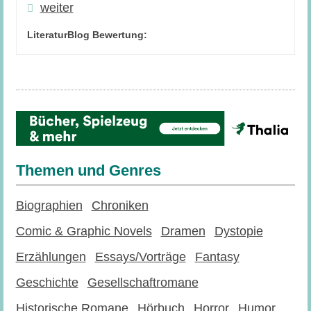
weiter
LiteraturBlog Bewertung:
Themen und Genres
Biographien
Chroniken
Comic & Graphic Novels
Dramen
Dystopie
Erzählungen
Essays/Vorträge
Fantasy
Geschichte
Gesellschaftromane
Historische Romane
Hörbuch
Horror
Humor