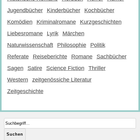
Jugendbücher
Kinderbücher
Kochbücher
Komödien
Kriminalromane
Kurzgeschichten
Liebesromane
Lyrik
Märchen
Naturwissenschaft
Philosophie
Politik
Referate
Reiseberichte
Romane
Sachbücher
Sagen
Satire
Science Fiction
Thriller
Western
zeitgenössiche Literatur
Zeitgeschichte