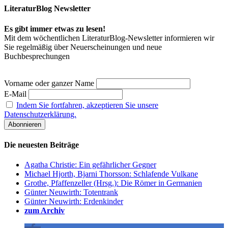
LiteraturBlog Newsletter
Es gibt immer etwas zu lesen!
Mit dem wöchentlichen LiteraturBlog-Newsletter informieren wir
Sie regelmäßig über Neuerscheinungen und neue
Buchbesprechungen
Vorname oder ganzer Name
E-Mail
Indem Sie fortfahren, akzeptieren Sie unsere
Datenschutzerklärung.
Die neuesten Beiträge
Agatha Christie: Ein gefährlicher Gegner
Michael Hjorth, Bjarni Thorsson: Schlafende Vulkane
Grothe, Pfaffenzeller (Hrsg.): Die Römer in Germanien
Günter Neuwirth: Totentrank
Günter Neuwirth: Erdenkinder
zum Archiv