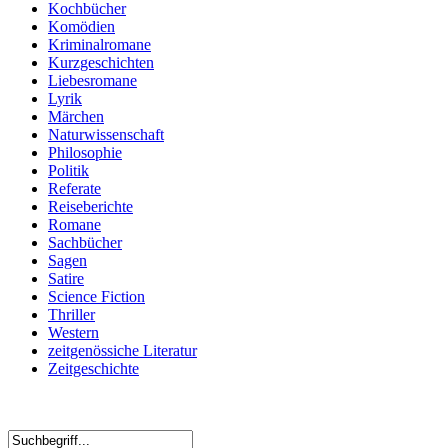
Kochbücher
Komödien
Kriminalromane
Kurzgeschichten
Liebesromane
Lyrik
Märchen
Naturwissenschaft
Philosophie
Politik
Referate
Reiseberichte
Romane
Sachbücher
Sagen
Satire
Science Fiction
Thriller
Western
zeitgenössiche Literatur
Zeitgeschichte