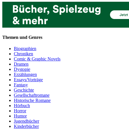
Themen und Genres
Biographien
Chroniken
Comic & Graphic Novels
Dramen
Dystopie
Erzählungen
Essays/Vorträge
Fantasy
Geschichte
Gesellschaftromane
Historische Romane
Hörbuch
Horror
Humor
Jugendbücher
Kinderbücher