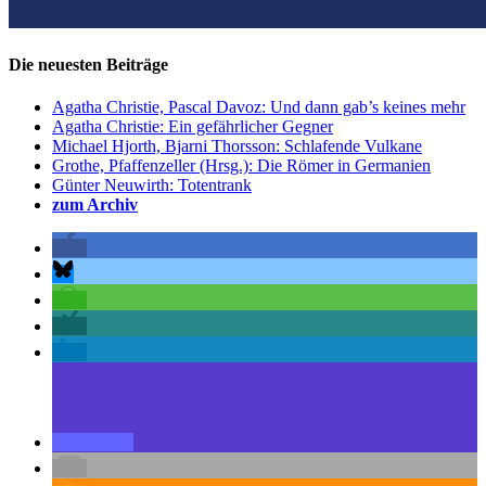
Die neuesten Beiträge
Agatha Christie, Pascal Davoz: Und dann gab’s keines mehr
Agatha Christie: Ein gefährlicher Gegner
Michael Hjorth, Bjarni Thorsson: Schlafende Vulkane
Grothe, Pfaffenzeller (Hrsg.): Die Römer in Germanien
Günter Neuwirth: Totentrank
zum Archiv