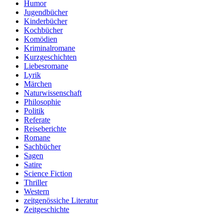
Humor
Jugendbücher
Kinderbücher
Kochbücher
Komödien
Kriminalromane
Kurzgeschichten
Liebesromane
Lyrik
Märchen
Naturwissenschaft
Philosophie
Politik
Referate
Reiseberichte
Romane
Sachbücher
Sagen
Satire
Science Fiction
Thriller
Western
zeitgenössiche Literatur
Zeitgeschichte